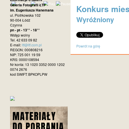
Galeria Fotografii ŁTF
Konkurs miesi
im. Eugeniusza Hanemana
ul. Piotrkowska 102
Wyróżniony
90-004 Łódź
Czynna
pn - pt - 13°° - 18°°
Wstęp wolny
Tel. 42 633 09 82
E-mail:
ltf@ltf.com.pl
Powrót na górę
REGON: 000808216
NIP: 725 001 19 59
KRS: 0000108594
Nr konta: 13 1020 3352 0000 1202
0074 2676
kod SWIFT: BPKOPLPW