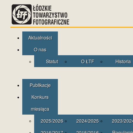
Aktualności
O nas
Statut
O ŁTF
Historia
Publikacje
Konkurs
miesiąca
2025/2026
2024/2025
2023/202
2016/2017
2015/2016
Regulami