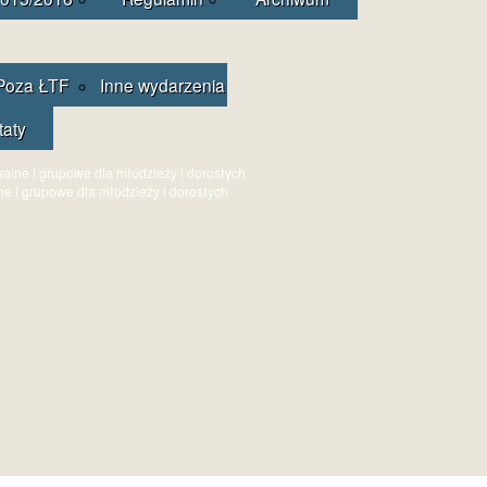
Poza ŁTF
Inne wydarzenia
taty
ne i grupowe dla młodzieży i dorosłych