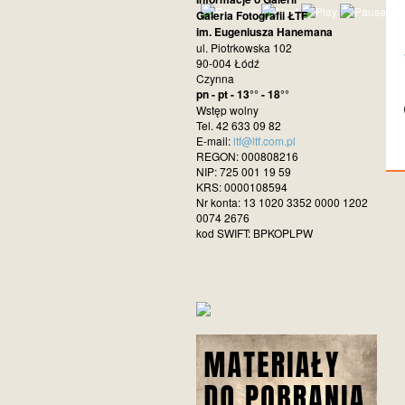
Galeria Fotografii ŁTF
im. Eugeniusza Hanemana
ul. Piotrkowska 102
90-004 Łódź
Czynna
pn - pt - 13°° - 18°°
Wstęp wolny
Tel. 42 633 09 82
E-mail:
ltf@ltf.com.pl
REGON: 000808216
NIP: 725 001 19 59
KRS: 0000108594
Nr konta: 13 1020 3352 0000 1202
0074 2676
kod SWIFT: BPKOPLPW