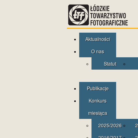
Aktualności
O nas
Statut
Publikacje
Konkurs
miesiąca
2025/2026
2
2016/2017
2