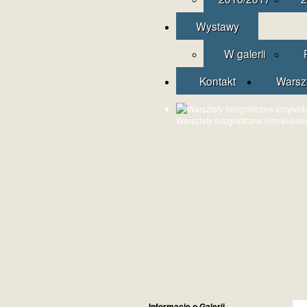
Wystawy
W galerii
Kontakt
Warsz
Warsztaty fotograficzne indywidual
Informacje o Galerii