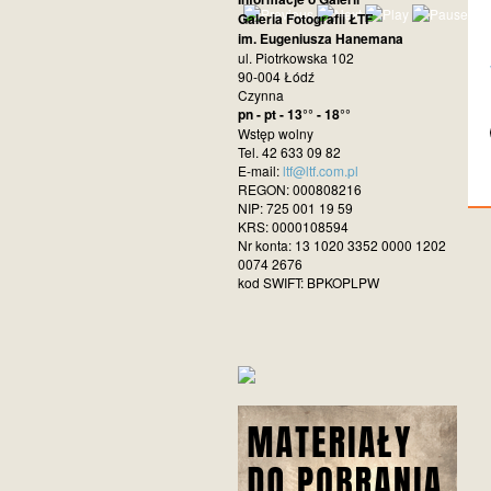
Galeria Fotografii ŁTF
im. Eugeniusza Hanemana
ul. Piotrkowska 102
90-004 Łódź
Czynna
pn - pt - 13°° - 18°°
Wstęp wolny
Tel. 42 633 09 82
E-mail:
ltf@ltf.com.pl
REGON: 000808216
NIP: 725 001 19 59
KRS: 0000108594
Nr konta: 13 1020 3352 0000 1202
0074 2676
kod SWIFT: BPKOPLPW