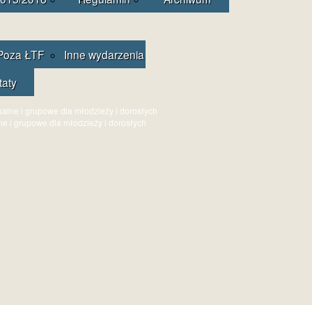
Poza ŁTF
Inne wydarzenia
taty
ne i grupowe dla młodzieży i dorosłych