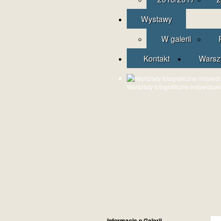
Wystawy
W galerii
Kontakt
Warsz
Warsztaty fotograficzne indywidual
Informacje o Galerii