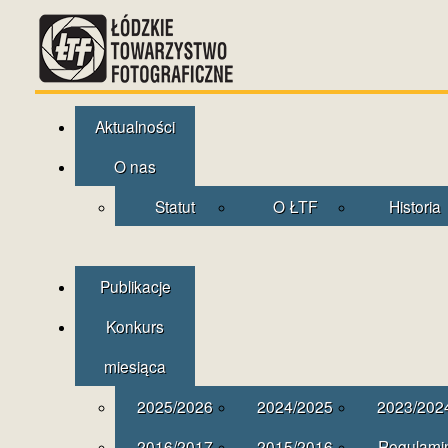
Aktualności
O nas
Statut
O ŁTF
Historia
Publikacje
Konkurs
miesiąca
2025/2026
2024/2025
2023/202
2016/2017
2015/2016
Regulami