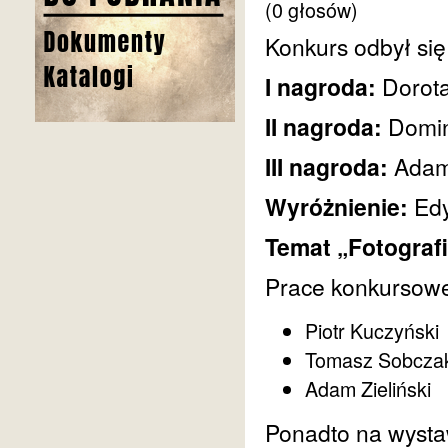
(0 głosów)
Konkurs odbył się
I nagroda:
Dorota
II nagroda:
Domi
III nagroda:
Adam
Wyróżnienie:
Edy
Temat „Fotograf
Prace konkursowe 
Piotr Kuczyński
Tomasz Sobcza
Adam Zieliński
Ponadto na wysta