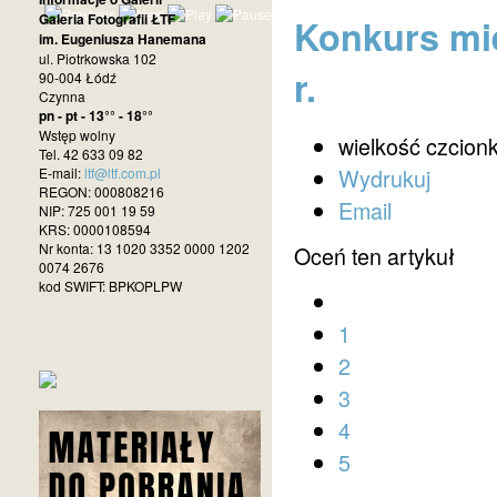
Galeria Fotografii ŁTF
Konkurs mie
im. Eugeniusza Hanemana
ul. Piotrkowska 102
r.
90-004 Łódź
Czynna
pn - pt - 13°° - 18°°
Wstęp wolny
wielkość czcionk
Tel. 42 633 09 82
Wydrukuj
E-mail:
ltf@ltf.com.pl
REGON: 000808216
Email
NIP: 725 001 19 59
KRS: 0000108594
Nr konta: 13 1020 3352 0000 1202
Oceń ten artykuł
0074 2676
kod SWIFT: BPKOPLPW
1
2
3
4
5