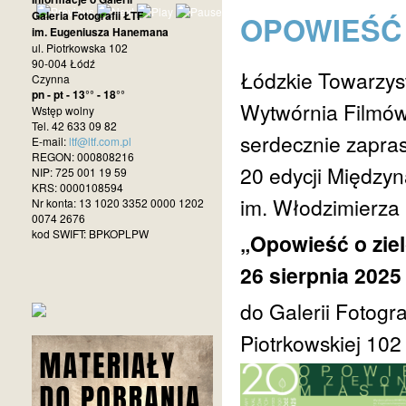
Galeria Fotografii ŁTF
OPOWIEŚĆ 
im. Eugeniusza Hanemana
ul. Piotrkowska 102
90-004 Łódź
Łódzkie Towarzys
Czynna
pn - pt - 13°° - 18°°
Wytwórnia Filmó
Wstęp wolny
Tel. 42 633 09 82
serdecznie zapras
E-mail:
ltf@ltf.com.pl
REGON: 000808216
20 edycji Między
NIP: 725 001 19 59
KRS: 0000108594
im. Włodzimierza
Nr konta: 13 1020 3352 0000 1202
0074 2676
kod SWIFT: BPKOPLPW
„Opowieść o zie
26 sierpnia 2025 
do Galerii Fotogr
Piotrkowskiej 102