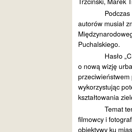
Trzciński, Marek 
Podczas przyg
autorów musiał zm
Międzynarodowego
Puchalskiego.
Hasło „Czwarta
o nową wizję urban
przeciwieństwem pr
wykorzystując pot
kształtowania zielo
Temat ten okaz
filmowcy i fotogra
obiektywy ku miast