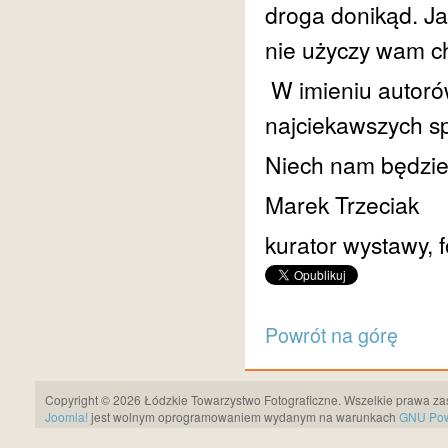
droga donikąd. Ja
nie użyczy wam c
W imieniu autoró
najciekawszych sp
Niech nam będzie 
Marek Trzeciak
kurator wystawy, 
Powrót na górę
Copyright © 2026 Łódzkie Towarzystwo Fotograficzne. Wszelkie prawa za
Joomla!
jest wolnym oprogramowaniem wydanym na warunkach
GNU Pows