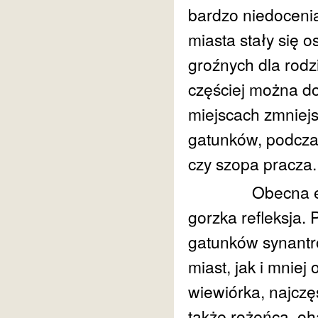
bardzo niedocenia
miasta stały się 
groźnych dla rodz
częściej można do
miejscach zmniejs
gatunków, podcza
czy szopa pracza.
Obecna ekspozyc
gorzka refleksja.
gatunków synantr
miast, jak i mniej
wiewiórka, najczę
także rożeńca, oha