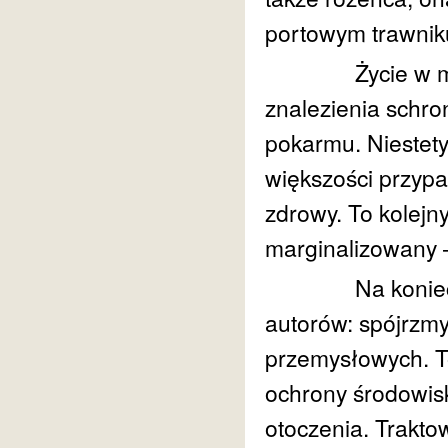
portowym trawni
Życie w mieści
znalezienia schr
pokarmu. Niestet
większości przypad
zdrowy. To kolejn
marginalizowany – 
Na koniec, osta
autorów: spójrzmy
przemysłowych. To
ochrony środowisk
otoczenia. Trakto