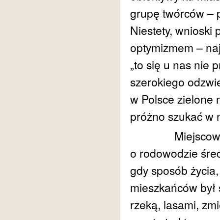
grupę twórców – p
Niestety, wnioski
optymizmem – najc
„to się u nas nie 
szerokiego odzwi
w Polsce zielone
próżno szukać w n
Miejscowości n
o rodowodzie śred
gdy sposób życia
mieszkańców był 
rzeką, lasami, zm