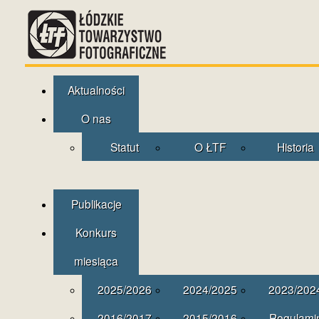
Aktualności
O nas
Statut
O ŁTF
Historia
Publikacje
Konkurs
miesiąca
2025/2026
2024/2025
2023/202
2016/2017
2015/2016
Regulami