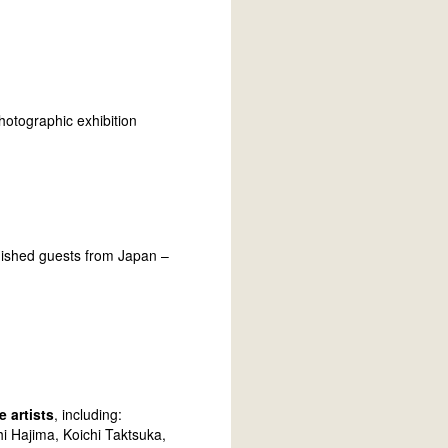
hotographic exhibition
guished guests from Japan –
 artists
, including:
hi Hajima, Koichi Taktsuka,