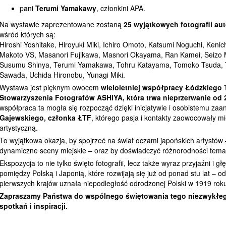
pani
Terumi Yamakawy
, członkini APA.
Na wystawie zaprezentowane zostaną
25 wyjątkowych fotografii aut
wśród których są:
Hiroshi Yoshitake, Hiroyuki Miki, Ichiro Omoto, Katsumi Noguchi, Kenic
Makoto VS, Masanori Fujikawa, Masnori Okayama, Ran Kamei, Seizo M
Susumu Shinya, Terumi Yamakawa, Tohru Katayama, Tomoko Tsuda, T
Sawada, Uchida Hironobu, Yunagi Miki.
Wystawa jest pięknym owocem
wieloletniej współpracy Łódzkiego 
Stowarzyszenia Fotografów ASHIYA, która trwa nieprzerwanie od 
współpraca ta mogła się rozpocząć dzięki inicjatywie i osobistemu z
Gajewskiego, członka ŁTF
, którego pasja i kontakty zaowocowały
artystyczną.
To wyjątkowa okazja, by spojrzeć na świat oczami japońskich artystów
dynamiczne sceny miejskie – oraz by doświadczyć różnorodności temató
Ekspozycja to nie tylko święto fotografii, lecz także wyraz przyjaźni i g
pomiędzy Polską i Japonią, które rozwijają się już od ponad stu lat – od
pierwszych krajów uznała niepodległość odrodzonej Polski w 1919 rok
Zapraszamy Państwa do wspólnego świętowania tego niezwykłego
spotkań i inspiracji.