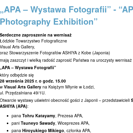
„APA – Wystawa Fotografii” - “A
Photography Exhibition”
Serdeczne zaproszenie na wernisaż
Łódzkie Towarzystwo Fotograficzne
Visual Arts Gallery,
oraz Stowarzyszenie Fotografów ASHIYA z Kobe (Japonia)
mają zaszczyt i wielką radość zaprosić Państwa na uroczysty wernisaż 
„APA – Wystawa Fotografii”
który odbędzie się
28 września 2025 r. o godz. 15.00
w
Visual Arts Gallery
na Księżym Młynie w Łodzi,
ul. Przędzalniana 49/1U.
Otwarcie wystawy uświetni obecność gości z Japonii – przedstawicieli
ASHIYA (APA)
:
pana
Tohru Katayamy
, Prezesa APA,
pani
Tsuneyo Sawady
, Wiceprezes APA,
pana
Hiroyukiego Mikiego
, członka APA,