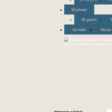
Wystawy
W galerii
Kontakt
Warsz
Warsztaty fotograficzne indywidual
Informacje o Galerii