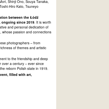
ori, Shinji Ono, Souya Tanaka,
oshi-Hiro Kato, Tsuneyo
ation between the Łódź
, ongoing since 2019
. It is worth
ative and personal dedication of
y
, whose passion and connections
anese photographers – from
ichness of themes and artistic
ament to the friendship and deep
r over a century – ever since
he reborn Polish state in 1919.
ent, filled with art,