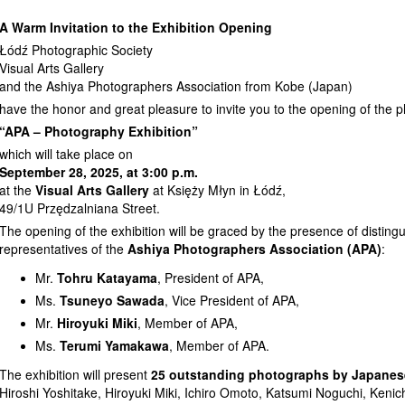
A Warm Invitation to the Exhibition Opening
Łódź Photographic Society
Visual Arts Gallery
and the Ashiya Photographers Association from Kobe (Japan)
have the honor and great pleasure to invite you to the opening of the p
“APA – Photography Exhibition”
which will take place on
September 28, 2025, at 3:00 p.m.
at the
Visual Arts Gallery
at Księży Młyn in Łódź,
49/1U Przędzalniana Street.
The opening of the exhibition will be graced by the presence of distin
representatives of the
Ashiya Photographers Association (APA)
:
Mr.
Tohru Katayama
, President of APA,
Ms.
Tsuneyo Sawada
, Vice President of APA,
Mr.
Hiroyuki Miki
, Member of APA,
Ms.
Terumi Yamakawa
, Member of APA.
The exhibition will present
25 outstanding photographs by Japanese
Hiroshi Yoshitake, Hiroyuki Miki, Ichiro Omoto, Katsumi Noguchi, Kenic