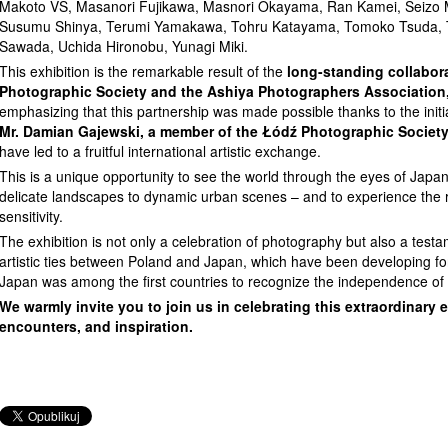
Makoto VS, Masanori Fujikawa, Masnori Okayama, Ran Kamei, Seizo M
Susumu Shinya, Terumi Yamakawa, Tohru Katayama, Tomoko Tsuda, T
Sawada, Uchida Hironobu, Yunagi Miki.
This exhibition is the remarkable result of the
long-standing collabor
Photographic Society and the Ashiya Photographers Association
emphasizing that this partnership was made possible thanks to the initi
Mr. Damian Gajewski, a member of the Łódź Photographic Societ
have led to a fruitful international artistic exchange.
This is a unique opportunity to see the world through the eyes of Jap
delicate landscapes to dynamic urban scenes – and to experience the r
sensitivity.
The exhibition is not only a celebration of photography but also a test
artistic ties between Poland and Japan, which have been developing fo
Japan was among the first countries to recognize the independence of t
We warmly invite you to join us in celebrating this extraordinary ev
encounters, and inspiration.