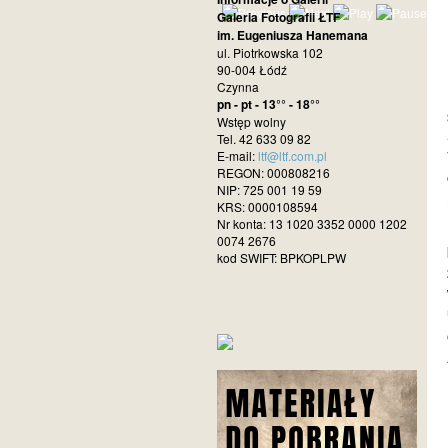
Galeria Fotografii ŁTF
im. Eugeniusza Hanemana
ul. Piotrkowska 102
90-004 Łódź
Czynna
pn - pt - 13°° - 18°°
Wstęp wolny
Tel. 42 633 09 82
E-mail:
ltf@ltf.com.pl
REGON: 000808216
NIP: 725 001 19 59
KRS: 0000108594
Nr konta: 13 1020 3352 0000 1202
0074 2676
kod SWIFT: BPKOPLPW