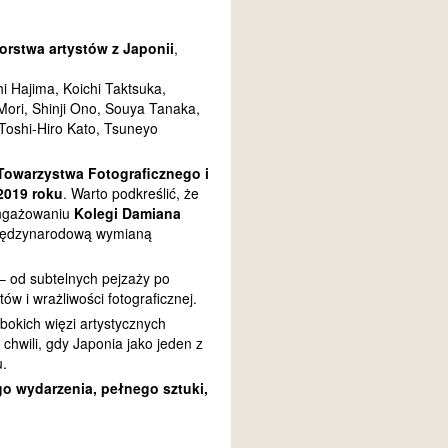
orstwa artystów z Japonii
,
hi Hajima, Koichi Taktsuka,
ori, Shinji Ono, Souya Tanaka,
oshi-Hiro Kato, Tsuneyo
Towarzystwa Fotograficznego i
2019 roku
. Warto podkreślić, że
aangażowaniu
Kolegi Damiana
 międzynarodową wymianą
 – od subtelnych pejzaży po
w i wrażliwości fotograficznej.
łębokich więzi artystycznych
 chwili, gdy Japonia jako jeden z
u.
 wydarzenia, pełnego sztuki,