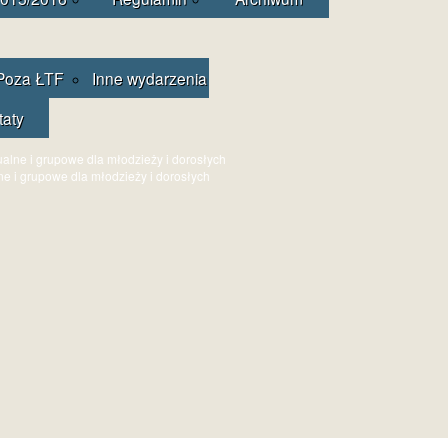
Poza ŁTF
Inne wydarzenia
taty
ne i grupowe dla młodzieży i dorosłych