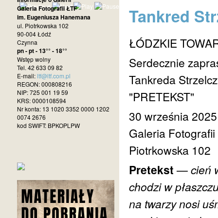
Galeria Fotografii ŁTF
Tankred St
im. Eugeniusza Hanemana
ul. Piotrkowska 102
90-004 Łódź
ŁÓDZKIE TOWA
Czynna
pn - pt - 13°° - 18°°
Serdecznie zapra
Wstęp wolny
Tel. 42 633 09 82
E-mail:
ltf@ltf.com.pl
Tankreda Strzelc
REGON: 000808216
NIP: 725 001 19 59
"PRETEKST"
KRS: 0000108594
Nr konta: 13 1020 3352 0000 1202
30 września 2025 
0074 2676
kod SWIFT: BPKOPLPW
Galeria Fotografi
Piotrkowska 102
Pretekst
—
cień 
chodzi w płaszcz
na twarzy nosi uś