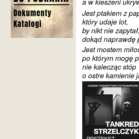
a w kieszeni ukry
Jest ptakiem z pa
który udaje lot,
by nikt nie zapytał
dokąd naprawdę p
Jest mostem miłos
po którym mogę p
nie kalecząc stóp
o ostre kamienie 