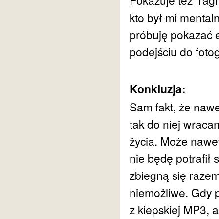
Pokazuje też frag
kto był mi mental
próbuję pokazać e
podejściu do fotogr
Konkluzja:
Sam fakt, że nawet
tak do niej wracam
życia. Może nawet
nie będę potrafił 
zbiegną się razem 
niemożliwe. Gdy p
z kiepskiej MP3, a