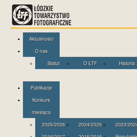
Aktualności
O nas
Statut
O ŁTF
Historia
Publikacje
Konkurs
miesiąca
2025/2026
2024/2025
2023/202
2016/2017
2015/2016
Regulami