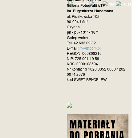
Galeria Fotografii ŁTF
im. Eugeniusza Hanemana
ul. Piotrkowska 102
90-004 Łódź
Czynna
pn - pt - 13°° - 18°°
Wstęp wolny
Tel. 42 633 09 82
E-mail:
ltf@ltf.com.pl
REGON: 000808216
NIP: 725 001 19 59
KRS: 0000108594
Nr konta: 13 1020 3352 0000 1202
0074 2676
kod SWIFT: BPKOPLPW