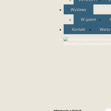
Wystawy
W galerii
Kontakt
Warsz
Warsztaty fotograficzne indywidual
Informacje o Galerii