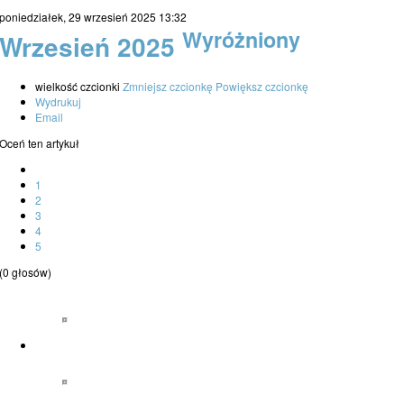
poniedziałek, 29 wrzesień 2025 13:32
Wyróżniony
Wrzesień 2025
wielkość czcionki
Zmniejsz czcionkę
Powiększ czcionkę
Wydrukuj
Email
Oceń ten artykuł
1
2
3
4
5
(0 głosów)