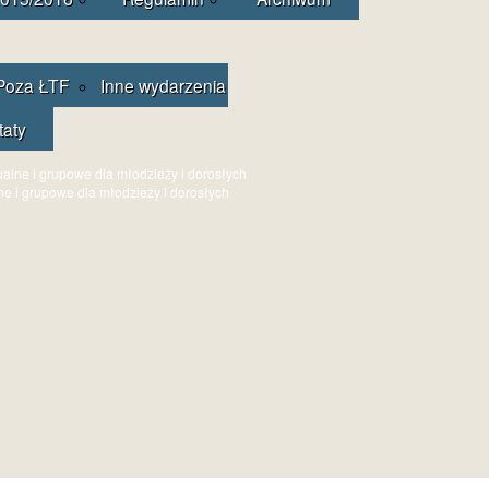
Poza ŁTF
Inne wydarzenia
taty
ne i grupowe dla młodzieży i dorosłych