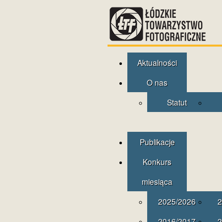
Aktualności
O nas
Statut
Publikacje
Konkurs
miesiąca
2025/2026
2
2016/2017
2