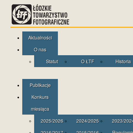
Aktualności
O nas
Statut
O ŁTF
Historia
Publikacje
Konkurs
miesiąca
2025/2026
2024/2025
2023/202
2016/2017
2015/2016
Regulami