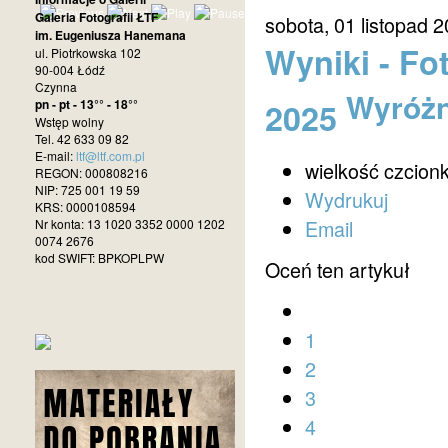
Galeria Fotografii ŁTF
sobota, 01 listopad 
im. Eugeniusza Hanemana
Wyniki - Fo
ul. Piotrkowska 102
90-004 Łódź
Czynna
Wyróżn
2025
pn - pt - 13°° - 18°°
Wstęp wolny
Tel. 42 633 09 82
E-mail:
ltf@ltf.com.pl
wielkość czcionk
REGON: 000808216
NIP: 725 001 19 59
Wydrukuj
KRS: 0000108594
Email
Nr konta: 13 1020 3352 0000 1202
0074 2676
kod SWIFT: BPKOPLPW
Oceń ten artykuł
1
2
3
4