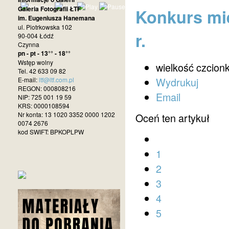
Galeria Fotografii ŁTF
Konkurs mie
im. Eugeniusza Hanemana
ul. Piotrkowska 102
r.
90-004 Łódź
Czynna
pn - pt - 13°° - 18°°
Wstęp wolny
wielkość czcionk
Tel. 42 633 09 82
Wydrukuj
E-mail:
ltf@ltf.com.pl
REGON: 000808216
Email
NIP: 725 001 19 59
KRS: 0000108594
Nr konta: 13 1020 3352 0000 1202
Oceń ten artykuł
0074 2676
kod SWIFT: BPKOPLPW
1
2
3
4
5