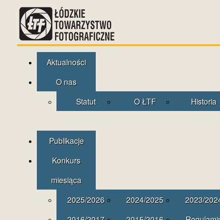
Aktualności
O nas
Statut
O ŁTF
Historia
Publikacje
Konkurs
miesiąca
2025/2026
2024/2025
2023/202
2016/2017
2015/2016
Regulami