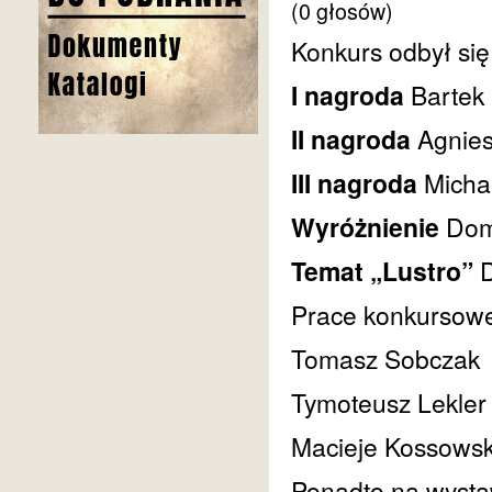
(0 głosów)
Konkurs odbył się
I nagroda
Bartek
II nagroda
Agnie
III nagroda
Micha
Wyróżnienie
Dom
Temat „Lustro”
Prace konkursowe 
Tomasz Sobczak
Tymoteusz Lekler
Macieje Kossowsk
Ponadto na wysta