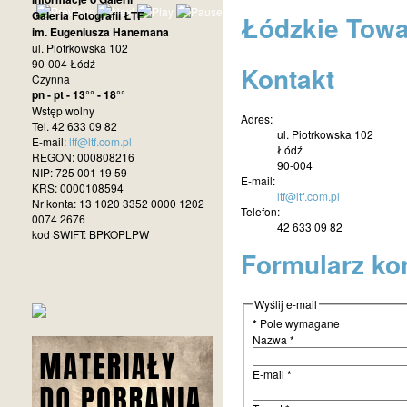
Galeria Fotografii ŁTF
Łódzkie Towa
im. Eugeniusza Hanemana
ul. Piotrkowska 102
90-004 Łódź
Kontakt
Czynna
pn - pt - 13°° - 18°°
Wstęp wolny
Adres:
Tel. 42 633 09 82
ul. Piotrkowska 102
E-mail:
ltf@ltf.com.pl
Łódź
REGON: 000808216
90-004
NIP: 725 001 19 59
E-mail:
KRS: 0000108594
ltf@ltf.com.pl
Nr konta: 13 1020 3352 0000 1202
Telefon:
0074 2676
42 633 09 82
kod SWIFT: BPKOPLPW
Formularz ko
Wyślij e-mail
*
Pole wymagane
Nazwa
*
E-mail
*