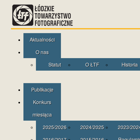
Aktualności
O nas
Statut
O ŁTF
Historia
Publikacje
Konkurs
miesiąca
2025/2026
2024/2025
2023/202
2016/2017
2015/2016
Regulami