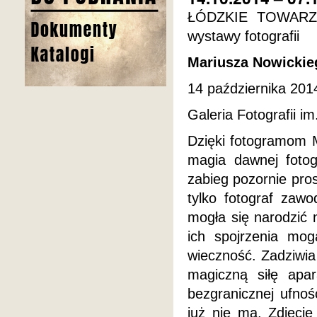
ŁÓDZKIE TOWARZ
wystawy fotografii
Mariusza Nowick
14 października 2014
Galeria Fotografii 
Dzięki fotogramom M
magia dawnej fotogr
zabieg pozornie pros
tylko fotograf zawo
mogła się narodzić 
ich spojrzenia mo
wieczność. Zadziwia
magiczną siłę apara
bezgranicznej ufno
już nie ma. Zdjęci