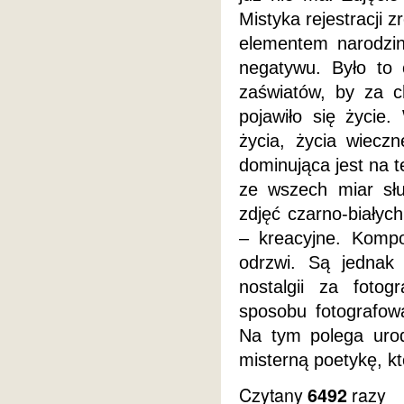
Mistyka rejestracji
elementem narodzin 
negatywu. Było to 
zaświatów, by za c
pojawiło się życie
życia, życia wieczn
dominująca jest na 
ze wszech miar słu
zdjęć czarno-białyc
– kreacyjne. Kompo
odrzwi. Są jednak
nostalgii za fotog
sposobu fotografowa
Na tym polega uroda
misterną poetykę, kt
Czytany
razy
6492