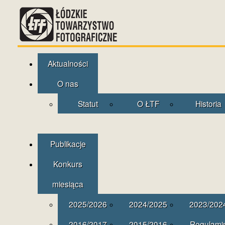
Aktualności
O nas
Statut
O ŁTF
Historia
Publikacje
Konkurs
miesiąca
2025/2026
2024/2025
2023/202
2016/2017
2015/2016
Regulami