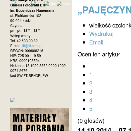
Galeria Fotografii ŁTF
„PAJĘCZYN
im. Eugeniusza Hanemana
ul. Piotrkowska 102
90-004 Łódź
wielkość czcionk
Czynna
pn - pt - 13°° - 18°°
Wydrukuj
Wstęp wolny
Email
Tel. 42 633 09 82
E-mail:
ltf@ltf.com.pl
REGON: 000808216
Oceń ten artykuł
NIP: 725 001 19 59
KRS: 0000108594
Nr konta: 13 1020 3352 0000 1202
0074 2676
1
kod SWIFT: BPKOPLPW
2
3
4
5
(0 głosów)
14.10.2014 – 07.