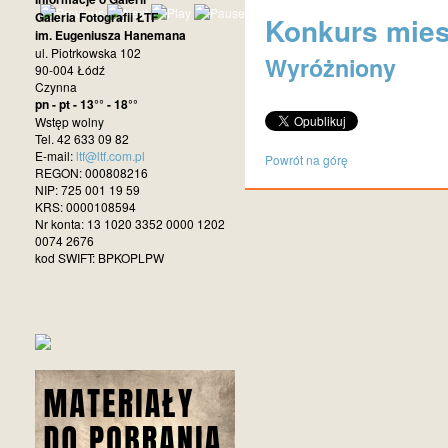
Galeria Fotografii ŁTF
Konkurs miesi
im. Eugeniusza Hanemana
ul. Piotrkowska 102
Wyróżniony
90-004 Łódź
Czynna
pn - pt - 13°° - 18°°
Wstęp wolny
Tel. 42 633 09 82
E-mail:
ltf@ltf.com.pl
Powrót na górę
REGON: 000808216
NIP: 725 001 19 59
KRS: 0000108594
Nr konta: 13 1020 3352 0000 1202
0074 2676
kod SWIFT: BPKOPLPW