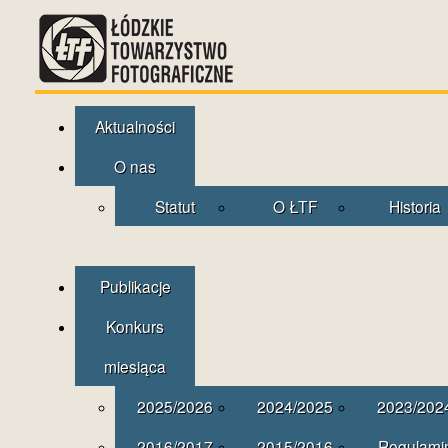
Aktualności
O nas
Statut
O ŁTF
Historia
Publikacje
Konkurs
miesiąca
2025/2026
2024/2025
2023/202
2016/2017
2015/2016
Regulami