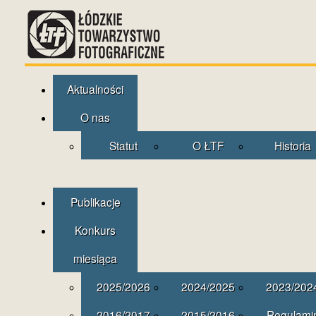
Aktualności
O nas
Statut
O ŁTF
Historia
Publikacje
Konkurs
miesiąca
2025/2026
2024/2025
2023/202
2016/2017
2015/2016
Regulami