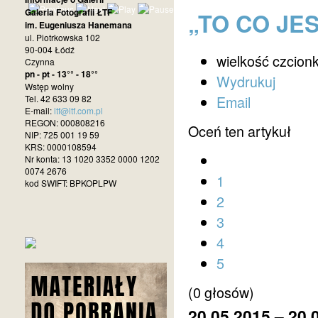
Galeria Fotografii ŁTF
„TO CO JES
im. Eugeniusza Hanemana
ul. Piotrkowska 102
90-004 Łódź
wielkość czcionk
Czynna
pn - pt - 13°° - 18°°
Wydrukuj
Wstęp wolny
Email
Tel. 42 633 09 82
E-mail:
ltf@ltf.com.pl
REGON: 000808216
Oceń ten artykuł
NIP: 725 001 19 59
KRS: 0000108594
Nr konta: 13 1020 3352 0000 1202
0074 2676
1
kod SWIFT: BPKOPLPW
2
3
4
5
(0 głosów)
20.05.2015 – 20.