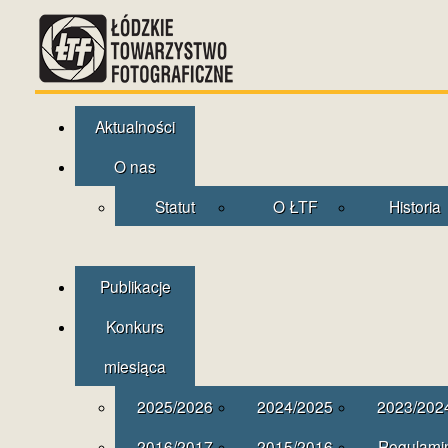
Aktualności
O nas
Statut
O ŁTF
Historia
Publikacje
Konkurs
miesiąca
2025/2026
2024/2025
2023/202
2016/2017
2015/2016
Regulami