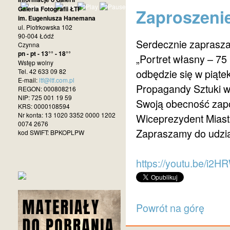
Galeria Fotografii ŁTF
Zaproszeni
im. Eugeniusza Hanemana
ul. Piotrkowska 102
90-004 Łódź
Serdecznie zaprasz
Czynna
pn - pt - 13°° - 18°°
„Portret własny – 75
Wstęp wolny
odbędzie się w piąte
Tel. 42 633 09 82
E-mail:
ltf@ltf.com.pl
Propagandy Sztuki w 
REGON: 000808216
NIP: 725 001 19 59
Swoją obecność zap
KRS: 0000108594
Nr konta: 13 1020 3352 0000 1202
Wiceprezydent Miast
0074 2676
Zapraszamy do udzia
kod SWIFT: BPKOPLPW
https://youtu.be/i
Powrót na górę