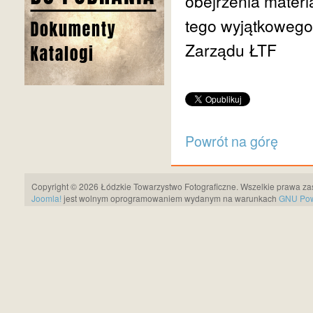
obejrzenia materi
tego wyjątkowego
Zarządu ŁTF
Powrót na górę
Copyright © 2026 Łódzkie Towarzystwo Fotograficzne. Wszelkie prawa za
Joomla!
jest wolnym oprogramowaniem wydanym na warunkach
GNU Pows