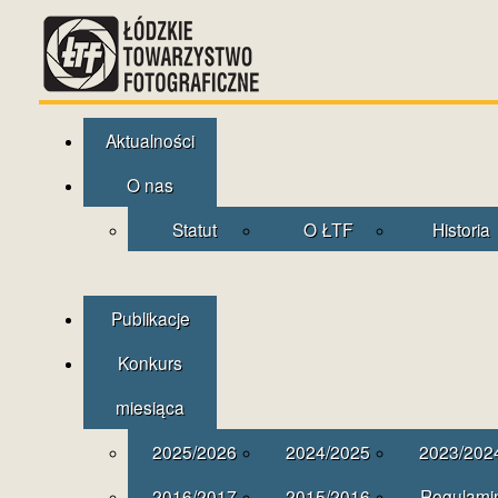
Aktualności
O nas
Statut
O ŁTF
Historia
Publikacje
Konkurs
miesiąca
2025/2026
2024/2025
2023/202
2016/2017
2015/2016
Regulami