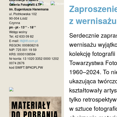
Galeria Fotografii ŁTF
Zaproszenie
im. Eugeniusza Hanemana
ul. Piotrkowska 102
z wernisażu
90-004 Łódź
Czynna
pn - pt - 13°° - 18°°
Wstęp wolny
Serdecznie zapras
Tel. 42 633 09 82
E-mail:
ltf@ltf.com.pl
wernisażu wyjątko
REGON: 000808216
NIP: 725 001 19 59
kolekcję fotograf
KRS: 0000108594
Nr konta: 13 1020 3352 0000 1202
Towarzystwa Foto
0074 2676
kod SWIFT: BPKOPLPW
1960–2024. To niez
ukazująca twórczo
kształtowały artys
tylko retrospektyw
w sztuce fotograf