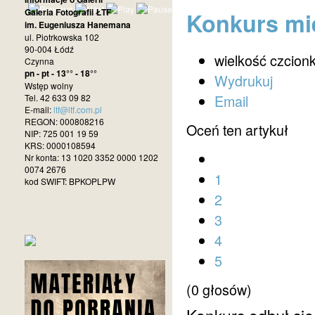
Galeria Fotografii ŁTF
Konkurs mie
im. Eugeniusza Hanemana
ul. Piotrkowska 102
90-004 Łódź
wielkość czcionk
Czynna
pn - pt - 13°° - 18°°
Wydrukuj
Wstęp wolny
Email
Tel. 42 633 09 82
E-mail:
ltf@ltf.com.pl
REGON: 000808216
Oceń ten artykuł
NIP: 725 001 19 59
KRS: 0000108594
Nr konta: 13 1020 3352 0000 1202
0074 2676
1
kod SWIFT: BPKOPLPW
2
3
4
5
(0 głosów)