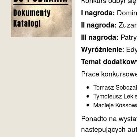
Konkurs odbył się
I nagroda:
Domin
II nagroda:
Zuzan
III nagroda:
Patry
Wyróżnienie
: Ed
Temat dodatkow
Prace konkursowe 
Tomasz Sobcza
Tymoteusz Lekl
Macieje Kossow
Ponadto na wysta
następujących au