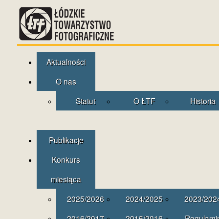
Aktualności
O nas
Statut
O ŁTF
Historia
Publikacje
Konkurs
miesiąca
2025/2026
2024/2025
2023/202
2016/2017
2015/2016
Regulami