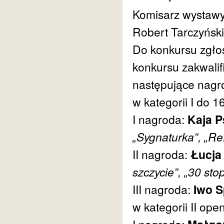
Komisarz wystawy
Robert Tarczyński
Do konkursu zgło
konkursu zakwali
następujące nagr
w kategorii I do 16
I nagroda:
Kaja P
„Sygnaturka”, „Ref
II nagroda:
Łucja
szczycie”, „30 stop
III nagroda:
Iwo S
w kategorii II ope