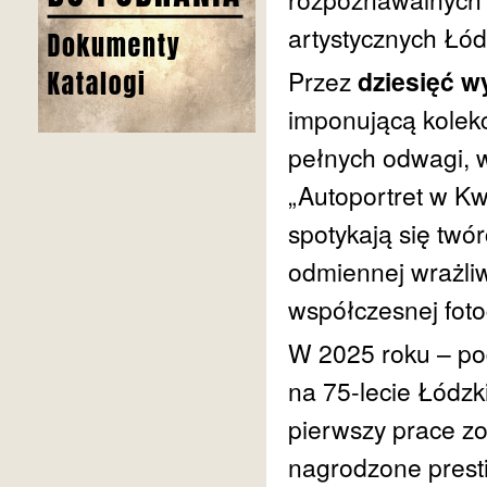
artystycznych Łó
Przez
dziesięć w
imponującą kolekc
pełnych odwagi, wr
„Autoportret w Kwa
spotykają się twó
odmiennej wrażli
współczesnej fotog
W 2025 roku – pod
na 75-lecie Łódzk
pierwszy prace zo
nagrodzone presti