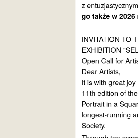
z entuzjastycznym
go także w 2026
INVITATION TO 
EXHIBITION "SE
Open Call for Art
Dear Artists,
It is with great joy
11th edition of th
Portrait in a Squ
longest-running ar
Society.
Through ten excep