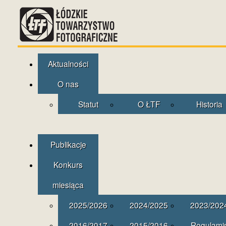
Aktualności
O nas
Statut
O ŁTF
Historia
Publikacje
Konkurs
miesiąca
2025/2026
2024/2025
2023/202
2016/2017
2015/2016
Regulami