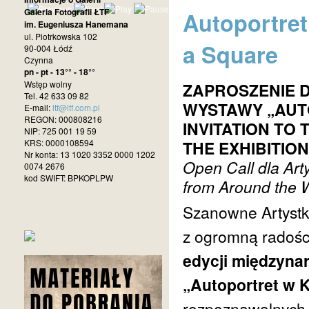
Galeria Fotografii ŁTF
Autoportret 
im. Eugeniusza Hanemana
ul. Piotrkowska 102
a Square
90-004 Łódź
Czynna
pn - pt - 13°° - 18°°
Wstęp wolny
ZAPROSZENIE 
Tel. 42 633 09 82
WYSTAWY „AUT
E-mail:
ltf@ltf.com.pl
REGON: 000808216
INVITATION TO 
NIP: 725 001 19 59
KRS: 0000108594
THE EXHIBITION
Nr konta: 13 1020 3352 0000 1202
Open Call dla Arty
0074 2676
kod SWIFT: BPKOPLPW
from Around the 
Szanowne Artystki
z ogromną radośc
edycji międzyna
„Autoportret w 
rozpoznawalnych i