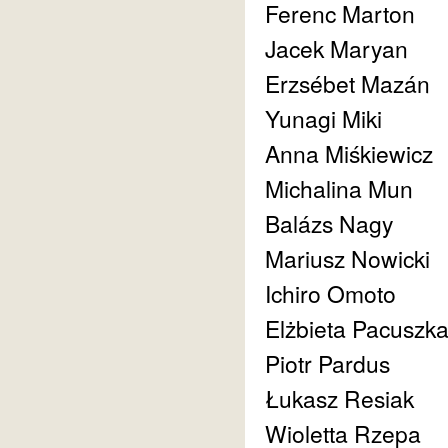
Ferenc Marton
Jacek Maryan
Erzsébet Mazán
Yunagi Miki
Anna Miśkiewicz
Michalina Mun
Balázs Nagy
Mariusz Nowicki
Ichiro Omoto
Elżbieta Pacuszk
Piotr Pardus
Łukasz Resiak
Wioletta Rzepa