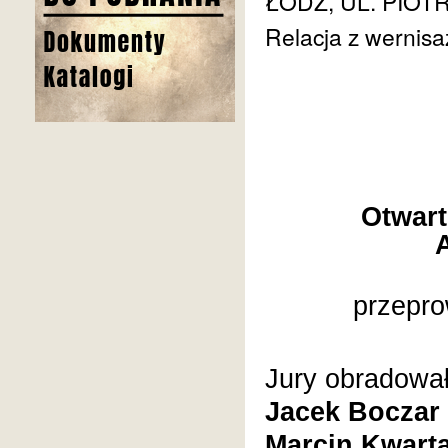
ŁÓDŹ, UL. PIO
Relacja z wernisa
Otwar
przepro
Jury obradował
Jacek Boczar
Marcin Kwart