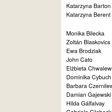
Katarzyna Barton
Katarzyna Berent
Monika Bilecka
Zoltán Blaskovics
Ewa Brodziak
John Cato
Elżbieta Chwalew
Dominika Cybuch
Barbara Czernile
Damian Gajewski
Hilda Gálfalvay
Gabriela Głęboc