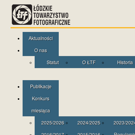
Aktualności
O nas
Statut
O ŁTF
Historia
Publikacje
Konkurs
miesiąca
2025/2026
2024/2025
2023/202
2016/2017
2015/2016
Regulami