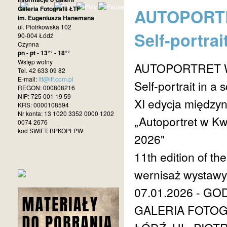
Galeria Fotografii ŁTF
AUTOPORTR
im. Eugeniusza Hanemana
ul. Piotrkowska 102
Self-portrai
90-004 Łódź
Czynna
pn - pt - 13°° - 18°°
Wstęp wolny
AUTOPORTRET 
Tel. 42 633 09 82
E-mail:
ltf@ltf.com.pl
Self-portrait in a
REGON: 000808216
NIP: 725 001 19 59
XI edycja międzyn
KRS: 0000108594
Nr konta: 13 1020 3352 0000 1202
„Autoportret w Kw
0074 2676
kod SWIFT: BPKOPLPW
2026"
11th edition of th
wernisaż wystawy 
07.01.2026 - GOD
GALERIA FOTOG