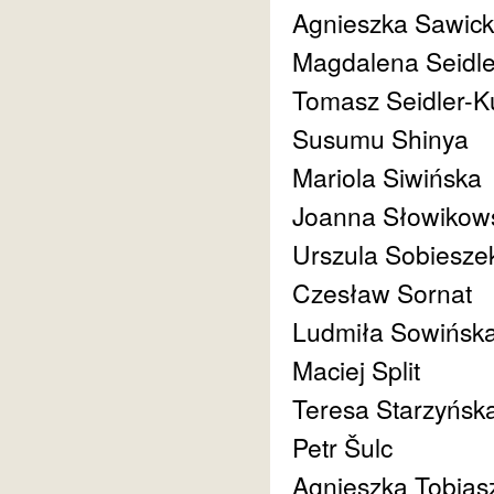
Agnieszka Sawic
Magdalena Seidl
Tomasz Seidler-
Susumu Shinya
Mariola Siwińska
Joanna Słowikow
Urszula Sobiesze
Czesław Sornat
Ludmiła Sowińsk
Maciej Split
Teresa Starzyńsk
Petr Šulc
Agnieszka Tobias