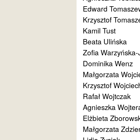
Edward Tomasze
Krzysztof Tomasz
Kamil Tust
Beata Ulińska
Zofia Warzyńska-
Dominika Wenz
Małgorzata Wojc
Krzysztof Wojciec
Rafał Wojtczak
Agnieszka Wojter
Elżbieta Zborows
Małgorzata Zdzi
Lidia Zysiak