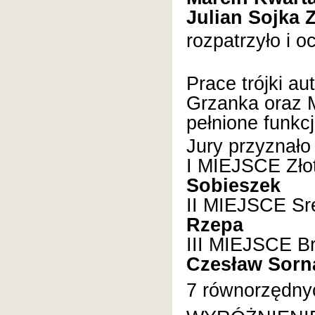
Julian Sojka 
rozpatrzyło i o
Prace trójki au
Grzanka oraz 
pełnione funkc
Jury przyznało
I MIEJSCE Zło
Sobieszek
II MIEJSCE Sr
Rzepa
III MIEJSCE B
Czesław Sorn
7 równorzędny