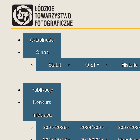
Aktualności
O nas
Statut
O ŁTF
Historia
Publikacje
Konkurs
miesiąca
2025/2026
2024/2025
2023/202
2016/2017
2015/2016
Regulami