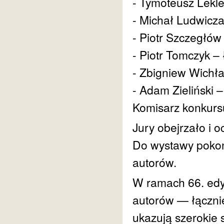
- Tymoteusz Lekle
- Michał Ludwicz
- Piotr Szczegłów
- Piotr Tomczyk –
- Zbigniew Wichł
- Adam Zieliński 
Komisarz konkurs
Jury obejrzało i o
Do wystawy pokon
autorów.
W ramach 66. edyc
autorów — łączni
ukazują szerokie s