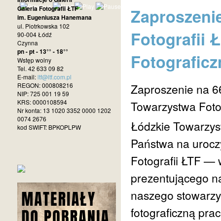
Galeria Fotografii ŁTF
Zaproszeni
im. Eugeniusza Hanemana
ul. Piotrkowska 102
Fotografii
90-004 Łódź
Czynna
pn - pt - 13°° - 18°°
Fotografic
Wstęp wolny
Tel. 42 633 09 82
E-mail:
ltf@ltf.com.pl
REGON: 000808216
Zaproszenie na 6
NIP: 725 001 19 59
KRS: 0000108594
Towarzystwa Foto
Nr konta: 13 1020 3352 0000 1202
0074 2676
Łódzkie Towarzys
kod SWIFT: BPKOPLPW
Państwa na urocz
Fotografii ŁTF —
prezentującego n
naszego stowarzy
fotograficzną pra