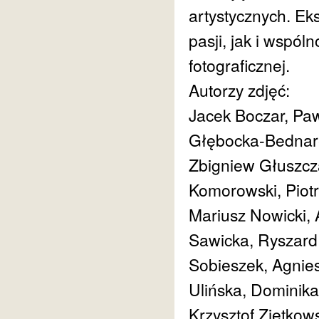
artystycznych. Ek
pasji, jak i wspó
fotograficznej.
Autorzy zdjęć:
Jacek Boczar, Paw
Głębocka-Bednar
Zbigniew Głuszcza
Komorowski, Piotr
Mariusz Nowicki,
Sawicka, Ryszard 
Sobieszek, Agnie
Ulińska, Dominika
Krzysztof Ziętkows