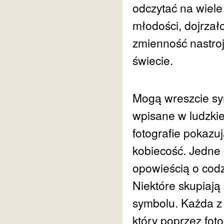
odczytać na wiel
młodości, dojrzało
zmienność nastroj
świecie.
Mogą wreszcie sym
wpisane w ludzki
fotografie pokazu
kobiecość. Jedne 
opowieścią o codzi
Niektóre skupiają 
symbolu. Każda z 
który poprzez fot