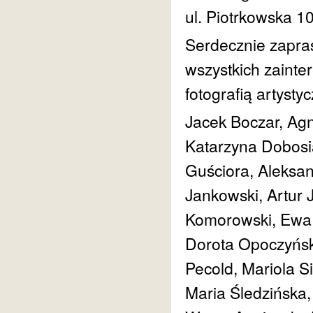
ul. Piotrkowska 1
Serdecznie zapras
wszystkich zaint
fotografią artysty
Jacek Boczar, Ag
Katarzyna Dobosi
Guściora, Aleksan
Jankowski, Artur 
Komorowski, Ewa L
Dorota Opoczyńsk
Pecold, Mariola S
Maria Śledzińska,