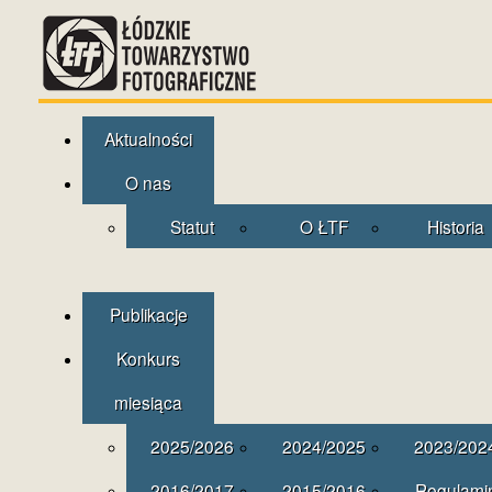
Aktualności
O nas
Statut
O ŁTF
Historia
Publikacje
Konkurs
miesiąca
2025/2026
2024/2025
2023/202
2016/2017
2015/2016
Regulami