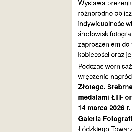
Wystawa prezentuj
różnorodne oblicza
indywidualność wi
środowisk fotograf
zaproszeniem do t
kobiecości oraz je
Podczas wernisaż
wręczenie nagród
Złotego, Srebrn
medalami ŁTF or
14 marca 2026 r.
Galeria Fotogra
Łódzkiego Towarz