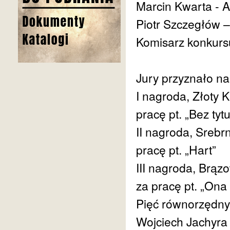
Marcin Kwarta -
Piotr Szczegłów 
Komisarz konkurs
Jury przyznało na
I nagroda, Złoty 
pracę pt. „Bez tytu
II nagroda, Srebr
pracę pt. „Hart”
III nagroda, Brąz
za pracę pt. „Ona
Pięć równorzędny
Wojciech Jachyra