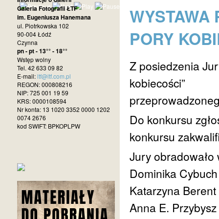
Galeria Fotografii ŁTF
WYSTAWA 
im. Eugeniusza Hanemana
ul. Piotrkowska 102
PORY KOBI
90-004 Łódź
Czynna
pn - pt - 13°° - 18°°
Wstęp wolny
Z posiedzenia Jur
Tel. 42 633 09 82
E-mail:
ltf@ltf.com.pl
kobiecości”
REGON: 000808216
NIP: 725 001 19 59
przeprowadzonego
KRS: 0000108594
Nr konta: 13 1020 3352 0000 1202
Do konkursu zgło
0074 2676
kod SWIFT: BPKOPLPW
konkursu zakwali
Jury obradowało 
Dominika Cybuch 
Katarzyna Berent
Anna E. Przybysz