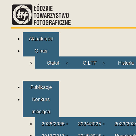
Aktualności
O nas
Statut
O ŁTF
Historia
Publikacje
Konkurs
miesiąca
2025/2026
2024/2025
2023/202
2016/2017
2015/2016
Regulami