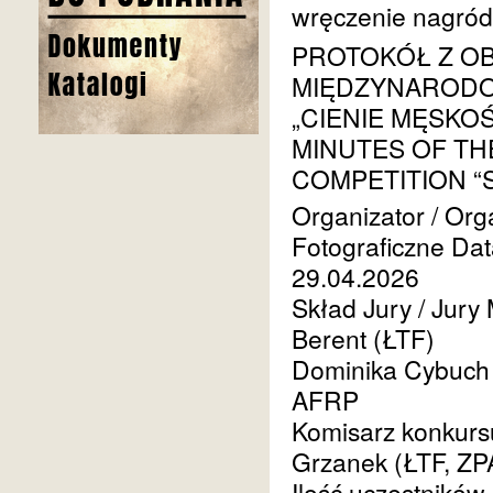
wręczenie nagród
PROTOKÓŁ Z O
MIĘDZYNAROD
„CIENIE MĘSKOŚ
MINUTES OF TH
COMPETITION “
Organizator / Org
Fotograficzne
Dat
29.04.2026
Skład Jury / Jur
Berent (ŁTF)
Dominika Cybuch
AFRP
Komisarz konkurs
Grzanek (ŁTF, ZP
Ilość uczestników 