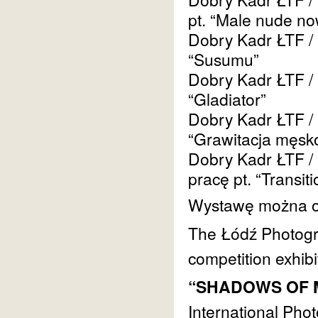
pt. “Male nude no
Dobry Kadr ŁTF / 
“Susumu”
Dobry Kadr ŁTF / 
“Gladiator”
Dobry Kadr ŁTF /
“Grawitacja męsko
Dobry Kadr ŁTF /
pracę pt. “Transi
Wystawę można o
The Łódź Photograp
competition exhibi
“SHADOWS OF 
International Pho