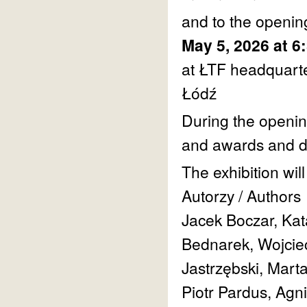
and to the opening
May 5, 2026 at 6
at ŁTF headquarte
Łódź
During the openin
and awards and di
The exhibition wil
Autorzy / Authors
Jacek Boczar, Ka
Bednarek, Wojciec
Jastrzębski, Mart
Piotr Pardus, Ag