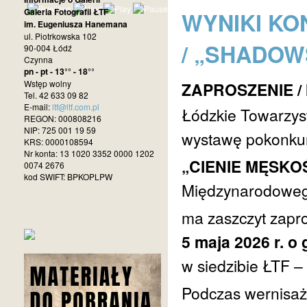
Galeria Fotografii ŁTF
WYNIKI KO
im. Eugeniusza Hanemana
ul. Piotrkowska 102
/ „SHADOW
90-004 Łódź
Czynna
pn - pt - 13°° - 18°°
Wstęp wolny
ZAPROSZENIE / 
Tel. 42 633 09 82
E-mail:
ltf@ltf.com.pl
Łódzkie Towarzys
REGON: 000808216
NIP: 725 001 19 59
wystawę pokonku
KRS: 0000108594
Nr konta: 13 1020 3352 0000 1202
„CIENIE MĘSKO
0074 2676
kod SWIFT: BPKOPLPW
Międzynarodoweg
ma zaszczyt zapro
5 maja 2026 r. o 
w siedzibie ŁTF –
Podczas wernisaż