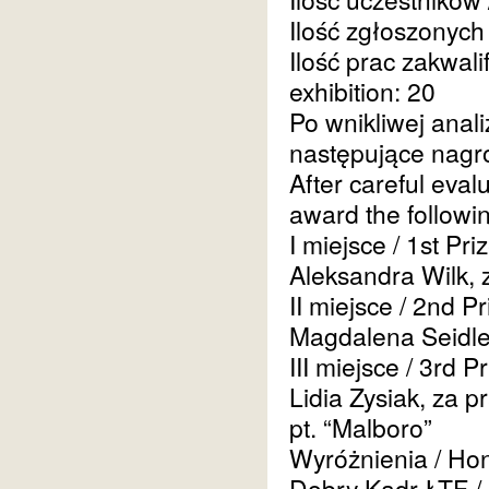
Ilość zgłoszonych
Ilość prac zakwal
exhibition: 20
Po wnikliwej anal
następujące nagr
After careful eval
award the followin
I miejsce
/ 1st Pri
Aleksandra Wilk, z
II miejsce
/ 2nd Pr
Magdalena Seidle
III miejsce
/ 3rd P
Lidia Zysiak, za p
pt. “Malboro”
Wyróżnienia / Ho
Dobry Kadr ŁTF /