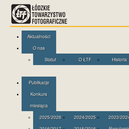
Aktualności
O nas
Statut
O ŁTF
Historia
Publikacje
Konkurs
miesiąca
2025/2026
2024/2025
2023/202
2016/2017
2015/2016
Regulami