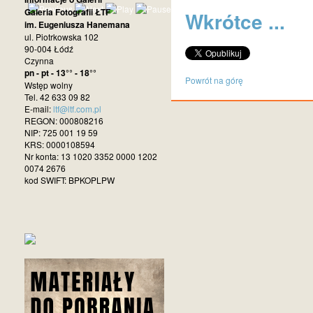
Galeria Fotografii ŁTF
Wkrótce ...
im. Eugeniusza Hanemana
ul. Piotrkowska 102
90-004 Łódź
Czynna
pn - pt - 13°° - 18°°
Powrót na górę
Wstęp wolny
Tel. 42 633 09 82
E-mail:
ltf@ltf.com.pl
REGON: 000808216
NIP: 725 001 19 59
KRS: 0000108594
Nr konta: 13 1020 3352 0000 1202
0074 2676
kod SWIFT: BPKOPLPW