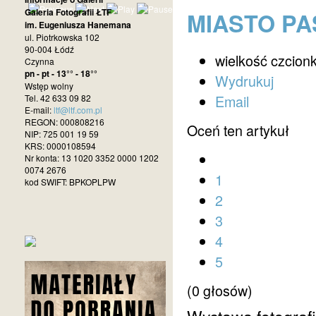
Galeria Fotografii ŁTF
MIASTO P
im. Eugeniusza Hanemana
ul. Piotrkowska 102
90-004 Łódź
wielkość czcionk
Czynna
pn - pt - 13°° - 18°°
Wydrukuj
Wstęp wolny
Email
Tel. 42 633 09 82
E-mail:
ltf@ltf.com.pl
REGON: 000808216
Oceń ten artykuł
NIP: 725 001 19 59
KRS: 0000108594
Nr konta: 13 1020 3352 0000 1202
0074 2676
1
kod SWIFT: BPKOPLPW
2
3
4
5
(0 głosów)