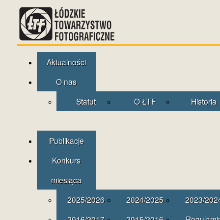
Aktualności
O nas
Statut
O ŁTF
Historia
Publikacje
Konkurs
miesiąca
2025/2026
2024/2025
2023/202
2016/2017
2015/2016
Regulami