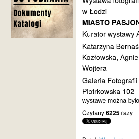
Wystawa fotograf
w Łodzi
MIASTO PASJO
Kurator wystawy 
Katarzyna Bernaś,
Kozłowska, Agnie
Wojtera
Galeria Fotografi
Piotrkowska 102
wystawę można było 
Czytany
razy
6225