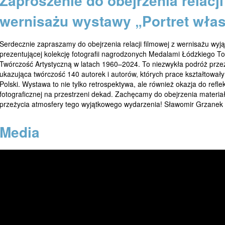
Zaproszenie do obejrzenia relacji
wernisażu wystawy „Portret wła
Serdecznie zapraszamy do obejrzenia relacji filmowej z wernisażu wyją
prezentującej kolekcję fotografii nagrodzonych Medalami Łódzkiego T
Twórczość Artystyczną w latach 1960–2024. To niezwykła podróż przez 75 
ukazująca twórczość 140 autorek i autorów, których prace kształtowały 
Polski. Wystawa to nie tylko retrospektywa, ale również okazja do refl
fotograficznej na przestrzeni dekad. Zachęcamy do obejrzenia materia
przeżycia atmosfery tego wyjątkowego wydarzenia! Sławomir Grzanek
Media