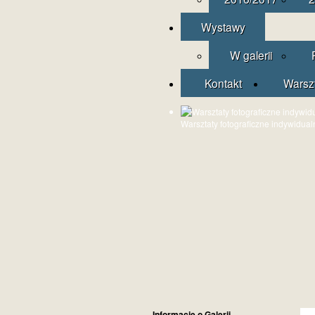
Wystawy
W galerii
Kontakt
Warsz
Warsztaty fotograficzne indywidual
Informacje o Galerii