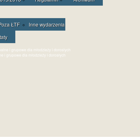
Poza ŁTF
Inne wydarzenia
taty
ne i grupowe dla młodzieży i dorosłych