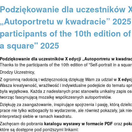
Podziękowanie dla uczestników X
„Autoportretu w kwadracie” 2025
participants of the 10th edition of 
a square" 2025
Podziękowanie dla uczestników X edycji „Autoportretu w kwadrac
Thanks to the participants of the 10th edition of "Self-portrait in a squa
Drodzy Uczestnicy,
Z ogromną radością i wdzięcznością dziękuję Wam za udział w
X edyc
Wasza kreatywność, wrażliwość i indywidualne podejście do tematu sp
była wyjątkowa. Każda z nadesłanych prac stanowiła unikalny zapis oso
tworząc fascynującą mozaikę współczesnych autoportretów.
Dziękuję za zaangażowanie, inspirujące spojrzenia i pasję, którą dzieli
prace nie tylko wzbogaciły to wydarzenie, ale również pokazały, jak n
interpretacji siebie w ramach kwadratu.
Zachęcam do pobrania
katalogu wystawy w formacie PDF
oraz
pok
które są dostępne pod poniższymi linkami: