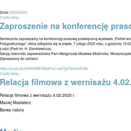
Dział:
2024/2025
Czytaj dalej...
Zaproszenie na konferencję pra
Serdecznie zapraszamy na konferencję prasową poświęconą wystawie „Portret wł
Fotograficznego”, która odbędzie się w piątek, 7 lutego 2025 roku, o godzinie 10
Łodzi (Park im. H. Sienkiewicza).
Swoją obecność zapowiedziała Pani Małgorzata Moskwa-Wodnicka, Wiceprezyden
Zapraszamy do udziału!
https://youtu.be/i2HRWWF4Wy8?si=xse7jyYtoieHHCNb
Czytaj dalej...
Relacja filmowa z wernisażu 4.02.
Relacja filmowa z wernisażu 4.02.2025 r.
Maciej Mastalerz
Barwy natury