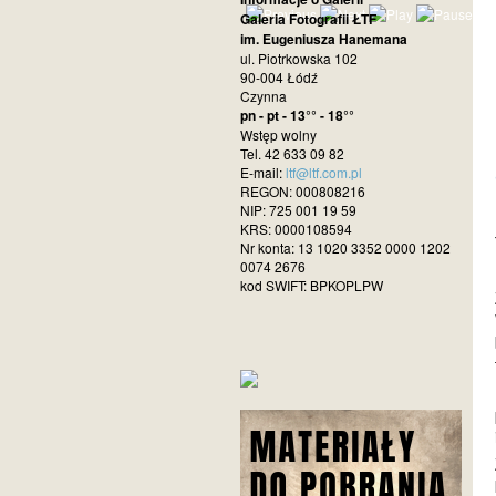
Galeria Fotografii ŁTF
im. Eugeniusza Hanemana
ul. Piotrkowska 102
90-004 Łódź
Czynna
pn - pt - 13°° - 18°°
Wstęp wolny
Tel. 42 633 09 82
E-mail:
ltf@ltf.com.pl
REGON: 000808216
NIP: 725 001 19 59
KRS: 0000108594
Nr konta: 13 1020 3352 0000 1202
0074 2676
kod SWIFT: BPKOPLPW