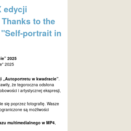
 edycji
 Thanks to the
"Self-portrait in
ie” 2025
re" 2025
ji „Autoportretu w kwadracie”
.
rawiły, że tegoroczna odsłona
bowości i artystycznej ekspresji,
cie się poprzez fotografię. Wasze
ieograniczone są możliwości
azu multimedialnego w MP4
,