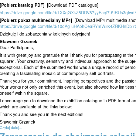
[Pobierz katalog PDF]
[Download PDF catalogue]
https://drive.google.com/file/d/1XXqGXkZ8DDV87yyFaqi7-5tRUs3qIwd
[Pobierz pokaz multimedialny MP4]
[Download MP4 multimedia sho
https://drive.google.com/file/d/10qAg-uHAohCeaRYmW8k4ZRKHnDlx7
Dziękuję i do zobaczenia w kolejnych edycjach!
Sławomir Grzanek
Dear Participants,
It is with great joy and gratitude that I thank you for participating in the 
square”. Your creativity, sensitivity and individual approach to the subje
exceptional. Each of the submitted works was a unique record of persona
creating a fascinating mosaic of contemporary self-portraits.
Thank you for your commitment, inspiring perspectives and the passio
Your works not only enriched this event, but also showed how limitless th
oneself within the square.
I encourage you to download the exhibition catalogue in PDF format a
which are available at the links below:
Thank you and see you in the next editions!
Sławomir Grzanek
Czytaj dalej...