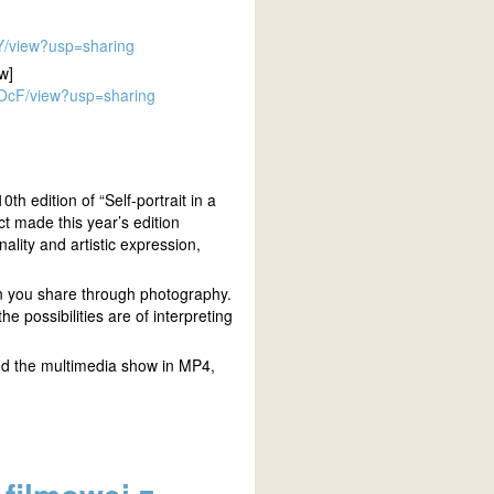
Y/view?usp=sharing
w]
OcF/view?usp=sharing
10th edition of “Self-portrait in a
ct made this year’s edition
lity and artistic expression,
n you share through photography.
e possibilities are of interpreting
nd the multimedia show in MP4,