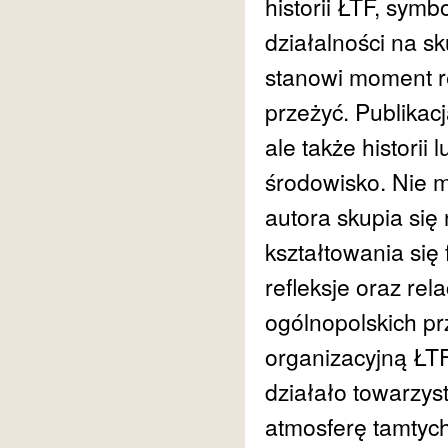
historii ŁTF, sym
działalności na 
stanowi moment re
przeżyć. Publikacj
ale także historii 
środowisko. Nie m
autora skupia się 
kształtowania się
refleksje oraz rel
ogólnopolskich prz
organizacyjną ŁTF
działało towarzys
atmosferę tamtych