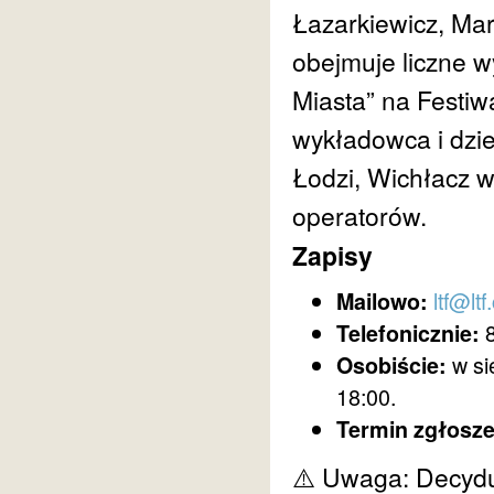
Łazarkiewicz, Mar
obejmuje liczne w
Miasta” na Festi
wykładowca i dzi
Łodzi, Wichłacz w
operatorów.
Zapisy
ltf@ltf
Mailowo:
8
Telefonicznie:
w si
Osobiście:
18:00.
Termin zgłosze
⚠️ Uwaga: Decyduj