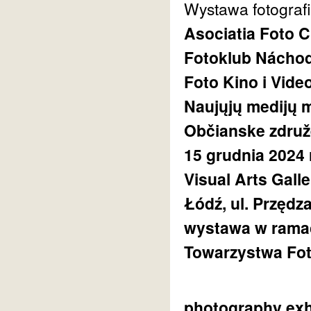
Wystawa fotografi
Asociatia Foto 
Fotoklub Náchod
Foto Kino i Vide
Naujųjų medijų 
Občianske združe
15 grudnia 2024 
Visual Arts Gall
Łódź, ul. Przędz
wystawa w rama
Towarzystwa Fot
photography exh