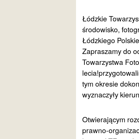
Łódzkie Towarzys
środowisko, fotog
Łódzkiego Polski
Zapraszamy do odk
Towarzystwa Fotog
lecia!przygotowal
tym okresie dokon
wyznaczyły kieru
Otwierającym roz
prawno-organizac