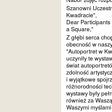
Szanowni Uczestn
Kwadracie",
Dear Participants o
a Square,"
Z głębi serca ch
obecność w naszy
"Autoportret w K
uczyniły te wysta
świat autoportret
zdolność artystycz
i wyjątkowe spojr
różnorodności tech
wystawy były pełn
również za Waszą 
Waszymi myślami