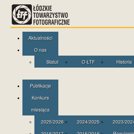
Aktualności
O nas
Statut
O ŁTF
Historia
Publikacje
Konkurs
miesiąca
2025/2026
2024/2025
2023/202
2016/2017
2015/2016
Regulami