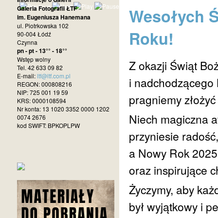
Galeria Fotografii ŁTF
Wesołych Ś
im. Eugeniusza Hanemana
ul. Piotrkowska 102
Roku!
90-004 Łódź
Czynna
pn - pt - 13°° - 18°°
Wstęp wolny
Z okazji Świąt B
Tel. 42 633 09 82
E-mail:
ltf@ltf.com.pl
i nadchodzącego
REGON: 000808216
NIP: 725 001 19 59
pragniemy złożyć 
KRS: 0000108594
Nr konta: 13 1020 3352 0000 1202
Niech magiczna a
0074 2676
kod SWIFT: BPKOPLPW
przyniesie radość,
a Nowy Rok 2025 
oraz inspirujące c
Życzymy, aby każd
był wyjątkowy i 