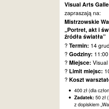
Visual Arts Gall
zapraszają na:
Mistrzowskie Wa
„Portret, akt i 
źródła światła”
?
Termin:
14 grud
?
Godziny:
11:00
?
Miejsce:
Visual 
?
Limit miejsc:
10
?
Koszt warszta
400 zł (dla czło
50 zł 
Zadatek:
z dopiskiem „War