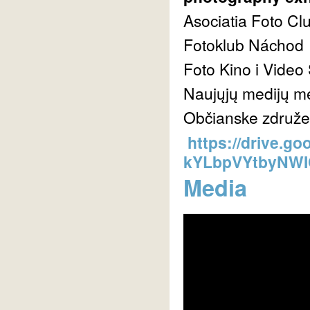
Asociatia Foto Cl
Fotoklub Náchod
Foto Kino i Video
Naujųjų medijų m
Občianske združen
https://drive.g
kYLbpVYtbyNWI
Media