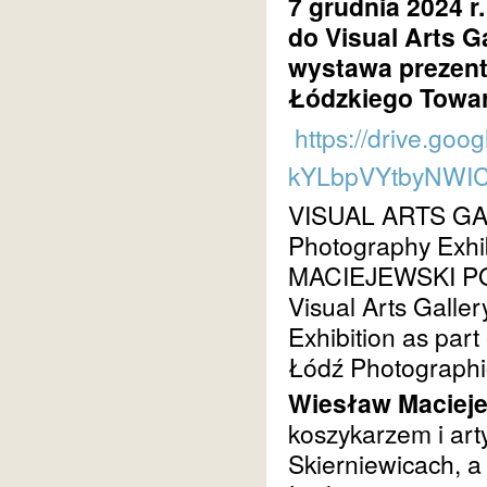
7 grudnia 2024 r.
do Visual Arts Ga
wystawa prezen
Łódzkiego Towar
https://drive.goo
kYLbpVYtbyNWIC
VISUAL ARTS G
Photography Exhi
MACIEJEWSKI
P
Visual Arts Galler
Exhibition as part
Łódź Photographi
Wiesław Maciej
koszykarzem i art
Skierniewicach, a