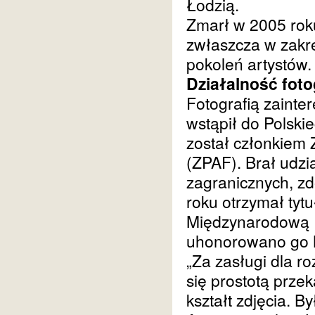
Łodzią.
Zmarł w 2005 roku
zwłaszcza w zakres
pokoleń artystów.
Działalność foto
Fotografią zainte
wstąpił do Polski
został członkiem 
(ZPAF). Brał udzi
zagranicznych, z
roku otrzymał tyt
Międzynarodową F
uhonorowano go 
„Za zasługi dla r
się prostotą prze
kształt zdjęcia. 