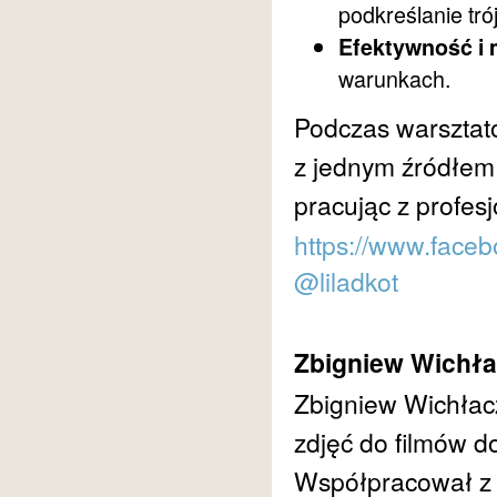
podkreślanie tró
Efektywność i 
warunkach.
Podczas warsztató
z jednym źródłem 
pracując z profesj
https://www.faceb
@liladkot
Zbigniew Wichła
Zbigniew Wichłacz 
zdjęć do filmów d
Współpracował z 