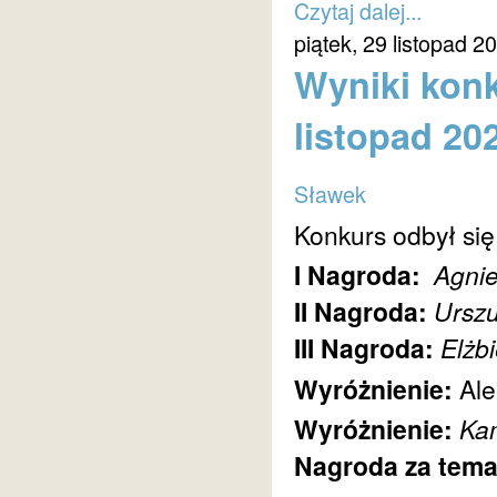
Czytaj dalej...
piątek, 29 listopad 2
Wyniki konk
listopad 20
Sławek
Konkurs odbył się
I Nagroda:
Agni
II Nagroda:
Urszu
III Nagroda:
Elżb
Wyróżnienie:
Al
Wyróżnienie:
Kam
Nagroda za tema