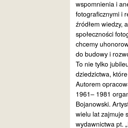
wspomnienia i an
fotograficznymi i 
źródłem wiedzy, al
społeczności fotog
chcemy uhonorować
do budowy i rozw
To nie tylko jubil
dziedzictwa, któr
Autorem opracowa
1961– 1981 organi
Bojanowski. Artys
wielu lat zajmuje s
wydawnictwa pt. 