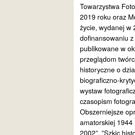
Towarzystwa Foto
2019 roku oraz Mo
życie, wydanej w
dofinansowaniu z 
publikowane w ok
przeglądom twórczo
historyczne o dzia
biograficzno-kryt
wystaw fotografi
czasopism fotogra
Obszerniejsze opra
amatorskiej 1944
2002”, ”Szkic his