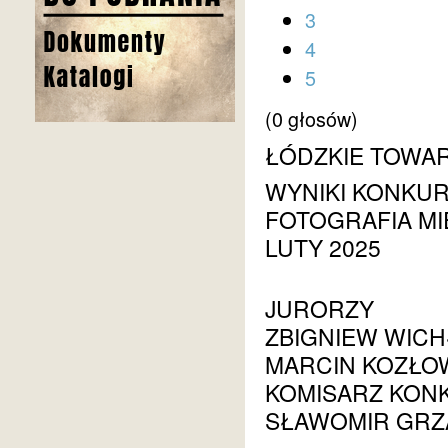
3
4
5
(0 głosów)
ŁÓDZKIE TOWA
WYNIKI KONKU
FOTOGRAFIA MI
LUTY 2025
JURORZY
ZBIGNIEW WIC
MARCIN KOZŁO
KOMISARZ KON
SŁAWOMIR GRZ