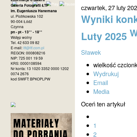
Galeria Fotografii ŁTF
czwartek, 27 luty 20
im. Eugeniusza Hanemana
Wyniki konk
ul. Piotrkowska 102
90-004 Łódź
Czynna
W
Luty 2025
pn - pt - 13°° - 18°°
Wstęp wolny
Tel. 42 633 09 82
E-mail:
ltf@ltf.com.pl
Sławek
REGON: 000808216
NIP: 725 001 19 59
wielkość czcionk
KRS: 0000108594
Nr konta: 13 1020 3352 0000 1202
Wydrukuj
0074 2676
kod SWIFT: BPKOPLPW
Email
Media
Oceń ten artykuł
1
2