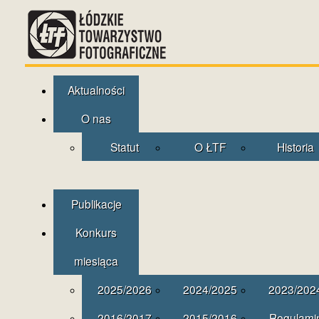
Aktualności
O nas
Statut
O ŁTF
Historia
Publikacje
Konkurs
miesiąca
2025/2026
2024/2025
2023/202
2016/2017
2015/2016
Regulami