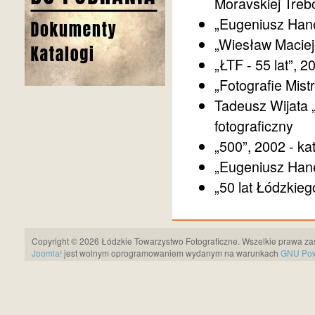
Moravskiej Treb
„Eugeniusz Hane
„Wiesław Macieje
„ŁTF - 55 lat”, 2
„Fotografie Mist
Tadeusz Wijata 
fotograficzny
„500”, 2002 - ka
„Eugeniusz Hane
„50 lat Łódzkie
Copyright © 2026 Łódzkie Towarzystwo Fotograficzne. Wszelkie prawa za
Joomla!
jest wolnym oprogramowaniem wydanym na warunkach
GNU Pows