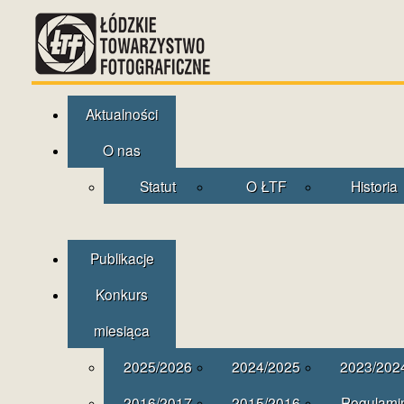
Aktualności
O nas
Statut
O ŁTF
Historia
Publikacje
Konkurs
miesiąca
2025/2026
2024/2025
2023/202
2016/2017
2015/2016
Regulami