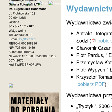
Galeria Fotografii ŁTF
Wydawnict
im. Eugeniusza Hanemana
ul. Piotrkowska 102
90-004 Łódź
Wydawnictwa zwi
Czynna
pn - pt - 13°° - 18°°
Wstęp wolny
Antrakt - fotog
Tel. 42 633 09 82
E-mail:
ltf@ltf.com.pl
Łodzi (
pobier
REGON: 000808216
Sławomir Grzane
NIP: 725 001 19 59
KRS: 0000108594
Piotr Pardus, " 
Nr konta: 13 1020 3352 0000 1202
0074 2676
Przemysław Kot,
kod SWIFT: BPKOPLPW
Piotr Wypych " Ł
Krzysztof Tomasz
pobierz PDF
)
Wydawnictwa prz
„Tryptyki”, 2006