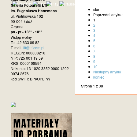
Galeria Fotografii ŁTF
start
im. Eugeniusza Hanemana
Poprzedni artykuł
ul. Piotrkowska 102
1
90-004 Łódź
2
Czynna
3
pn - pt - 13°° - 18°°
4
Wstęp wolny
5
Tel. 42 633 09 82
6
E-mail:
ltf@ltf.com.pl
7
REGON: 000808216
8
NIP: 725 001 19 59
9
KRS: 0000108594
10
Nr konta: 13 1020 3352 0000 1202
Następny artykuł
0074 2676
koniec
kod SWIFT: BPKOPLPW
Strona 1 z 38