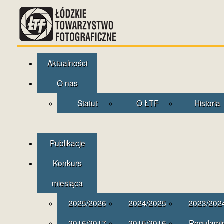
Aktualności
O nas
Statut
O ŁTF
Historia
Publikacje
Konkurs
miesiąca
2025/2026
2024/2025
2023/202
2016/2017
2015/2016
Regulami