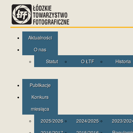
Aktualności
O nas
Statut
O ŁTF
Historia
Publikacje
Konkurs
miesiąca
2025/2026
2024/2025
2023/202
2016/2017
2015/2016
Regulami