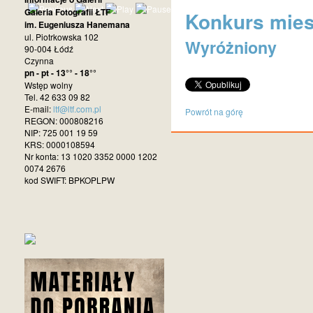
Galeria Fotografii ŁTF
Konkurs miesi
im. Eugeniusza Hanemana
ul. Piotrkowska 102
Wyróżniony
90-004 Łódź
Czynna
pn - pt - 13°° - 18°°
Wstęp wolny
Tel. 42 633 09 82
E-mail:
ltf@ltf.com.pl
Powrót na górę
REGON: 000808216
NIP: 725 001 19 59
KRS: 0000108594
Nr konta: 13 1020 3352 0000 1202
0074 2676
kod SWIFT: BPKOPLPW