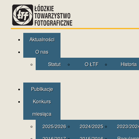
Aktualności
O nas
Statut
O ŁTF
Historia
Publikacje
Konkurs
miesiąca
2025/2026
2024/2025
2023/202
2016/2017
2015/2016
Regulami