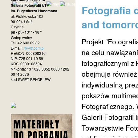
Galeria Fotografii ŁTF
Fotografia 
im. Eugeniusza Hanemana
ul. Piotrkowska 102
and tomorr
90-004 Łódź
Czynna
pn - pt - 13°° - 18°°
Wstęp wolny
Projekt "Fotograf
Tel. 42 633 09 82
E-mail:
ltf@ltf.com.pl
na celu nawiązan
REGON: 000808216
NIP: 725 001 19 59
fotograficznymi z
KRS: 0000108594
Nr konta: 13 1020 3352 0000 1202
obejmuje również
0074 2676
kod SWIFT: BPKOPLPW
indywidualną prez
pokazów multimed
Fotograficznego.
Galerii Fotograf
Towarzystwie Foto