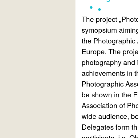
The project
„
Phot
symopsium aiming 
the Photographic 
Europe. The projec
photography and i
achievements in t
Photographic Assoc
be shown in the 
Association of Pho
wide audience, bo
Delegates form the
participate, i.a.