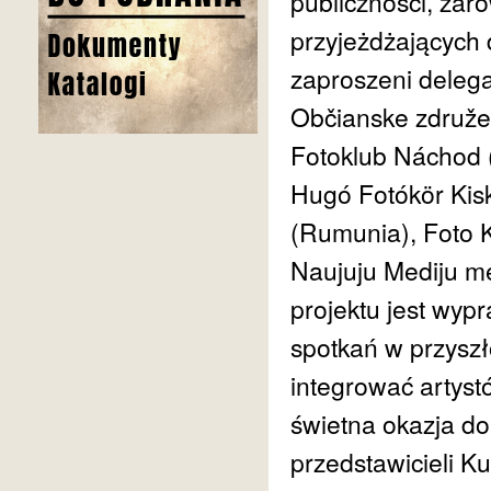
publiczności, zar
przyjeżdżających 
zaproszeni delega
Občianske združe
Fotoklub Náchod (
Hugó Fotókör Kis
(Rumunia), Foto K
Naujuju Mediju me
projektu jest wy
spotkań w przyszł
integrować artyst
świetna okazja do
przedstawicieli Kul