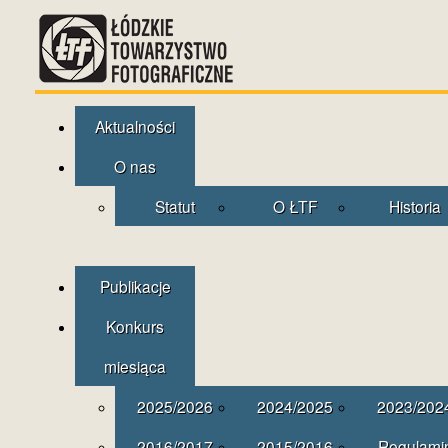
Aktualności
O nas
Statut
O ŁTF
Historia
Publikacje
Konkurs
miesiąca
2025/2026
2024/2025
2023/202
2016/2017
2015/2016
Regulami