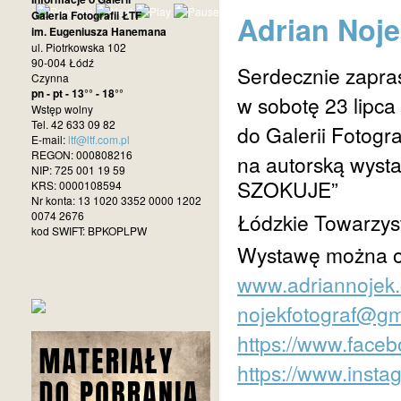
Galeria Fotografii ŁTF
Adrian Noje
im. Eugeniusza Hanemana
ul. Piotrkowska 102
90-004 Łódź
Serdecznie zapr
Czynna
pn - pt - 13°° - 18°°
w sobotę 23 lipca 
Wstęp wolny
Tel. 42 633 09 82
do Galerii Fotogr
E-mail:
ltf@ltf.com.pl
REGON: 000808216
na autorską wysta
NIP: 725 001 19 59
SZOKUJE”
KRS: 0000108594
Nr konta: 13 1020 3352 0000 1202
0074 2676
Łódzkie Towarzyst
kod SWIFT: BPKOPLPW
Wystawę można og
www.adriannojek
nojekfotograf@gm
https://www.face
https://www.inst