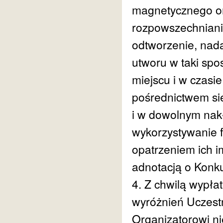
magnetycznego or
rozpowszechniania
odtworzenie, nada
utworu w taki spo
miejscu i w czasi
pośrednictwem siec
i w dowolnym nakł
wykorzystywanie f
opatrzeniem ich i
adnotacją o Konku
4. Z chwilą wypła
wyróżnień Uczest
Organizatorowi ni