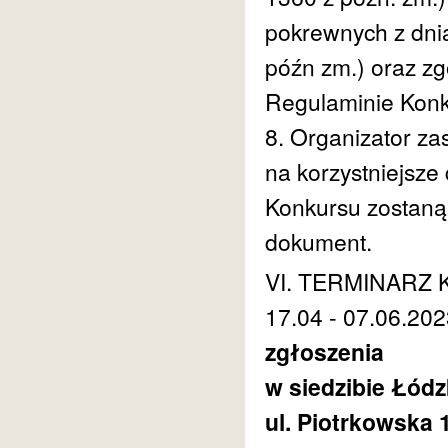
pokrewnych z dnia
późn zm.) oraz z
Regulaminie Konk
8. Organizator z
na korzystniejsz
Konkursu zostaną
dokument.
VI. TERMINARZ
17.04 - 07.06.20
zgłoszenia
w siedzibie Łód
ul. Piotrkowska 