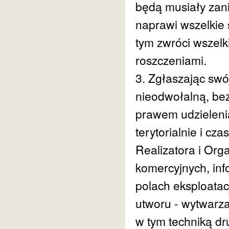
będą musiały zanie
naprawi wszelkie 
tym zwróci wszelk
roszczeniami.
3. Zgłaszając swó
nieodwołalną, be
prawem udzielenia
terytorialnie i cz
Realizatora i Org
komercyjnych, inf
polach eksploatacj
utworu - wytwarza
w tym techniką dr