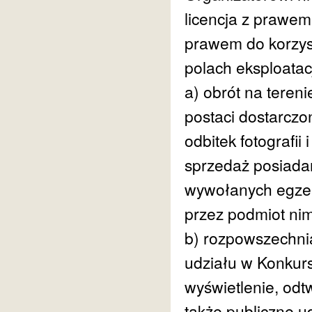
licencja z prawem 
prawem do korzys
polach eksploatacj
a) obrót na teren
postaci dostarczo
odbitek fotografii
sprzedaż posiadan
wywołanych egzem
przez podmiot nim
b) rozpowszechnia
udziału w Konkurs
wyświetlenie, odt
także publiczne u