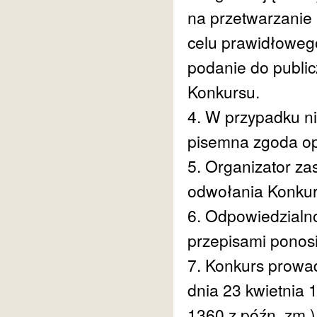
na przetwarzanie
celu prawidłoweg
podanie do public
Konkursu.
4. W przypadku n
pisemna zgoda op
5. Organizator za
odwołania Konkur
6. Odpowiedzialn
przepisami ponosi
7. Konkurs prowa
dnia 23 kwietnia 1
1360 z późn. zm.)