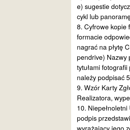
e) sugestie dotycz
cykl lub panoramę
8. Cyfrowe kopie 
formacie odpowie
nagrać na płytę C
pendrive) Nazwy p
tytułami fotograf
należy podpisać 
9. Wzór Karty Zgł
Realizatora, wyp
10. Niepełnoletni
podpis przedstawi
wyrażający jego z