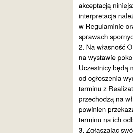
akceptacją niniej
interpretacja na
w Regulaminie or
sprawach spornyc
2. Na własność O
na wystawie pokon
Uczestnicy będą m
od ogłoszenia wy
terminu z Realiza
przechodzą̨ na wł
powinien przekaza
terminu na ich od
3. Zgłaszając swó