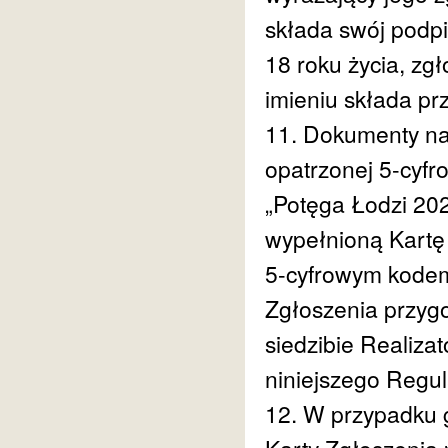
składa swój podpi
18 roku życia, zg
imieniu składa pr
11. Dokumenty nal
opatrzonej 5-cyf
„Potęga Łodzi 202
wypełnioną Kartę
5-cyfrowym kodem)
Zgłoszenia przy
siedzibie Realiza
niniejszego Regu
12. W przypadku g