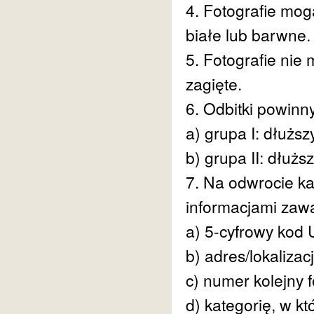
4. Fotografie mo
białe lub barwne.
5. Fotografie nie
zagięte.
6. Odbitki powinn
a) grupa I: dłuższ
b) grupa II: dłużs
7. Na odwrocie każ
informacjami zawa
a) 5-cyfrowy kod 
b) adres/lokaliza
c) numer kolejny fo
d) kategorię, w kt