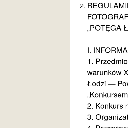
REGULAMI
FOTOGRAF
„POTĘGA Ł
I. INFORM
1. Przedmio
warunków XV
Łodzi — Pow
„Konkursem
2. Konkurs 
3. Organiza
4. Przeprow