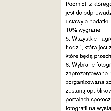
Podmiot, z które
jest do odprowadze
ustawy o podatku
10% wygranej
5. Wszystkie nagr
Łodzi”, która jest
które będą przec
6. Wybrane fotog
zaprezentowane n
zorganizowana zos
zostaną opublikow
portalach społecz
fotografii na wys