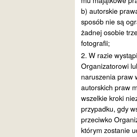
mu majątkowe praw
b) autorskie praw
sposób nie są ogr
żadnej osobie trz
fotografii;
2. W razie wystąp
Organizatorowi lu
naruszenia praw w
autorskich praw m
wszelkie kroki ni
przypadku, gdy ws
przeciwko Organiz
którym zostanie ud