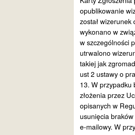
Karty Zgłoszenia
opublikowanie wi
został wizerunek 
wykonano w związk
w szczególności p
utrwalono wizerun
takiej jak zgromad
ust 2 ustawy o pr
13. W przypadku 
złożenia przez Uc
opisanych w Regu
usunięcia braków 
e-mailowy. W prz