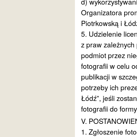
d) wykorzystywanie
Organizatora prom
Piotrkowską i Łód
5. Udzielenie lice
z praw zależnych 
podmiot przez ni
fotografii w celu
publikacji w szcze
potrzeby ich prez
Łódź”, jeśli zost
fotografii do form
V. POSTANOWI
1. Zgłoszenie fot