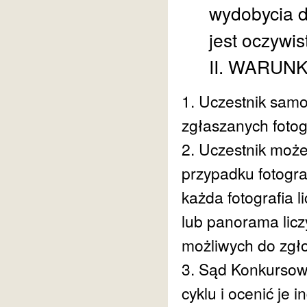
wydobycia 
jest oczywis
II. WARUN
1. Uczestnik sam
zgłaszanych fotogr
2. Uczestnik może
przypadku fotogra
każda fotografia l
lub panorama liczy
możliwych do zgło
3. Sąd Konkursow
cyklu i ocenić je 