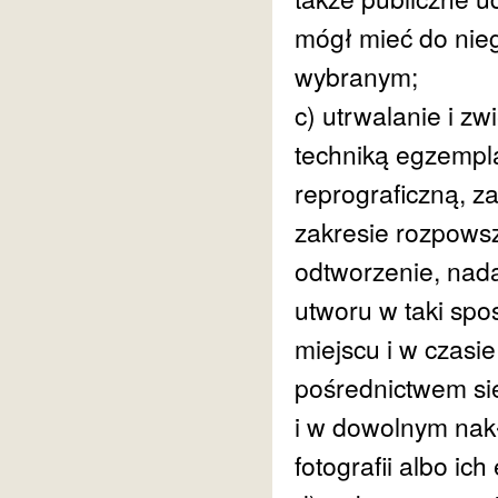
mógł mieć do nieg
wybranym;
c) utrwalanie i zw
techniką egzempla
reprograficzną, z
zakresie rozpowsze
odtworzenie, nada
utworu w taki spo
miejscu i w czasi
pośrednictwem siec
i w dowolnym nakł
fotografii albo ic