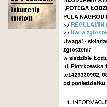
„POTĘGA ŁODZI
PULA NAGRÓD 
>>
REGULAMIN 
>>
Karta zgłosze
Uwaga! - składa
zgłoszenia
w siedzibie Łód
ul. Piotrkowska 
tel.426330982, 8
od poniedziałku 
INFORMACJ