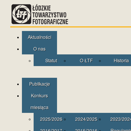
Aktualności
O nas
Statut
O ŁTF
Historia
Publikacje
Konkurs
miesiąca
2025/2026
2024/2025
2023/202
2016/2017
2015/2016
Regulami