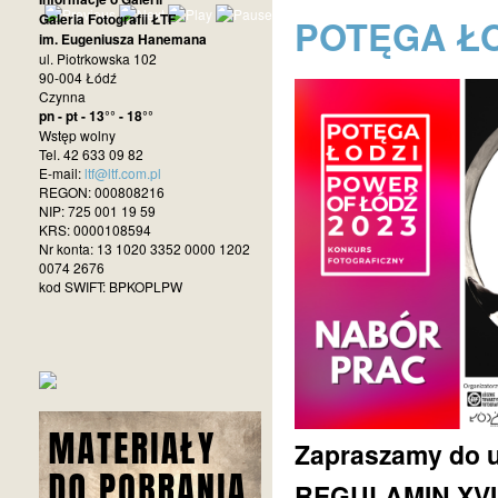
Galeria Fotografii ŁTF
POTĘGA ŁO
im. Eugeniusza Hanemana
ul. Piotrkowska 102
90-004 Łódź
Czynna
pn - pt - 13°° - 18°°
Wstęp wolny
Tel. 42 633 09 82
E-mail:
ltf@ltf.com.pl
REGON: 000808216
NIP: 725 001 19 59
KRS: 0000108594
Nr konta: 13 1020 3352 0000 1202
0074 2676
kod SWIFT: BPKOPLPW
Zapraszamy do u
REGULAMIN XV