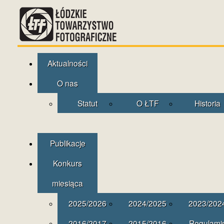
Aktualności
O nas
Statut
O ŁTF
Historia
Publikacje
Konkurs
miesiąca
2025/2026
2024/2025
2023/202
2016/2017
2015/2016
Regulami