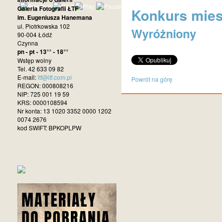
Galeria Fotografii ŁTF
Konkurs miesi
im. Eugeniusza Hanemana
ul. Piotrkowska 102
Wyróżniony
90-004 Łódź
Czynna
pn - pt - 13°° - 18°°
Wstęp wolny
Tel. 42 633 09 82
E-mail:
ltf@ltf.com.pl
Powrót na górę
REGON: 000808216
NIP: 725 001 19 59
KRS: 0000108594
Nr konta: 13 1020 3352 0000 1202
0074 2676
kod SWIFT: BPKOPLPW