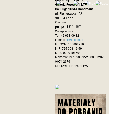
Galeria Fotografii ŁTF
im. Eugeniusza Hanemana
ul. Piotrkowska 102
90-004 Łódź
Czynna
pn - pt - 13°° - 18°°
Wstęp wolny
Tel. 42 633 09 82
E-mail:
ltf@ltf.com.pl
REGON: 000808216
NIP: 725 001 19 59
KRS: 0000108594
Nr konta: 13 1020 3352 0000 1202
0074 2676
kod SWIFT: BPKOPLPW