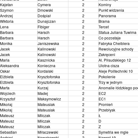
Kajetan
Cymera
2
Kominy
Szymon
Dmowski
2
Punkt widzenia
Andrzej
Dośpiał
2
Panorama
Wiktoria
Dunajczan
2
Brama
Lena
Fibiger
2
Tercet
Barbara
Harsch
2
Statua Juliana Tuwima
Barbara
Harsch
2
Co pozostaje
Monika
Janiszewska
2
Fabryka Cheiblera
Jacek
Kalinowski
2
Rewolucyjne schody
Jacek
Kalinowski
2
Zakręceni
Maria
Kasznicka
2
Al. Piłsudskiego 12
Aleksandra
Konieczna
2
Ulotna cisza
Oskar
Kordalski
2
Aleje Politechniki 10
Elżbieta
Krysztoforska
2
Pokolenie
Elżbieta
Krysztoforska
2
Trzy w jednym
Marta
Kurzaj
2
Anomalie łódzkiego po
Wojciech
Madej
2
EC2
Krzysztof
Maksymowicz
2
EC1
Mikołaj
Mateusiak
2
Promień
Mikołaj
Mateusiak
2
Przebłysk
Mateusz
Milczak
2
Ł
Mateusz
Milczak
2
D
Mateusz
Milczak
2
Z
Sebastian
Miłaczewski
2
Symetria we mgle
Andrzej
Nowakowski
2
Nawrot 19