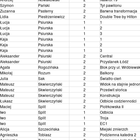
Szymon
Pański
2
Tył pawilonu
Zuzanna
Pasterny
2
Barwna transformacja
Lidia
Piestrzeniewicz
2
Double Tree by Hilton
Łucja
Psiurska
1
1
Łucja
Psiurska
1
2
Łucja
Psiurska
1
3
Kaja
Psiurska
1
1
Kaja
Psiurska
1
2
Kaja
Psiurska
1
3
Aleksander
Psiurski
2
Central
Aleksander
Psiurski
2
Przystanek Łódź
Agata
Rogozińska
2
Blok przy ul. Wróblews
Mikołaj
Rozum
2
Balkony
Julia
Sak
2
Światło-cień
Mateusz
Skwierczyński
2
Widok na stajnie jedn
Mateusz
Skwierczyński
2
Prześwit słońca
Mateusz
Skwierczyński
2
Konstrukcja
Łukasz
Skwierczyński
2
Odbicie codzienności
Maciej
Split
2
Piotrkowska II
Iwo
Split
1
Odbicia
Iwo
Split
1
Troja
Iwo
Split
1
EC1
Alicja
Szczecińska
2
Miejski zmierzch
Agnieszka
Tobiasz
2
Podziemna katedra 2