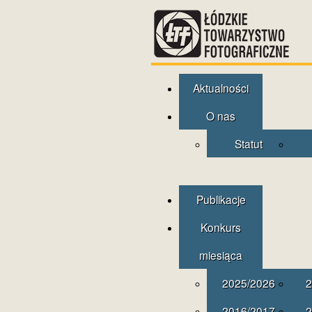
Aktualności
O nas
Statut
Publikacje
Konkurs
miesiąca
2025/2026
2
2016/2017
2