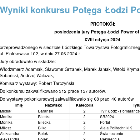
Wyniki konkursu Potęga Łodzi P
PROTOKÓŁ
posiedzenia jury Potęga Łodzi Power o
XVIII edycja 2024
przeprowadzonego w siedzibie Łódzkiego Towarzystwa Fotograficzneg
ul. Piotrkowska 102, w dniu 27.06.2024 r.
Jury obradowało w składzie:
Włodzimierz Adamiak, Sławomir Grzanek, Marek Janiak, Witold Krymary
Sobański, Andrzej Walczak,
Komisarz wystawy: Robert Tarczyński
Do konkursu zakwalifikowano 312 prace 157 autorów.
Do wystawy pokonkursowej zakwalifikowało się 68 prac 46 autorów
Imię
Nazwisko
Kategoria
Tyt
Michał
Barański
2
TVP Łódź - Pomarańc
Monika
Bilecka
2
SR2024
Monika
Bilecka
2
Portal
Miłosz
Bilko
2
Aleja Politechniki 9
Aleksandra
Bolek
2
Światłocienie
Aleksandra
Bolek
2
Rekurencja