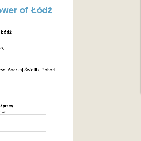
ower of Łódź
f Łódź
o,
s, Andrzej Świetlik, Robert
uł pracy
zowa