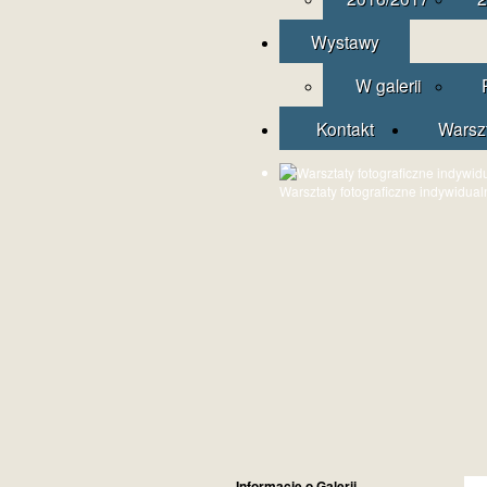
Wystawy
W galerii
Kontakt
Warsz
Warsztaty fotograficzne indywidual
Informacje o Galerii