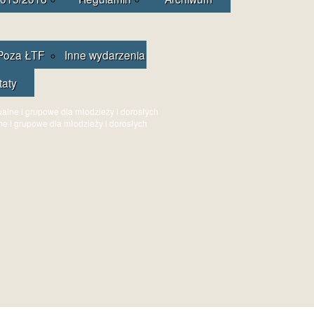
Poza ŁTF
Inne wydarzenia
taty
ne i grupowe dla młodzieży i dorosłych