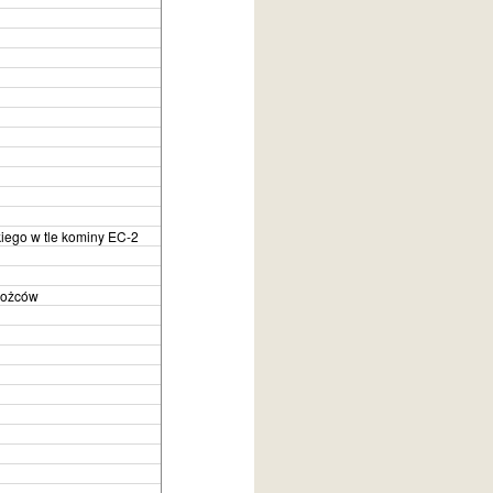
kiego w tle kominy EC-2
orożców