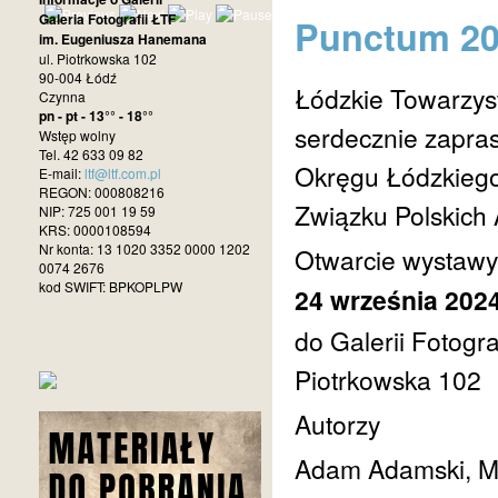
Galeria Fotografii ŁTF
Punctum 2
im. Eugeniusza Hanemana
ul. Piotrkowska 102
90-004 Łódź
Łódzkie Towarzys
Czynna
pn - pt - 13°° - 18°°
serdecznie zapra
Wstęp wolny
Tel. 42 633 09 82
Okręgu Łódzkieg
E-mail:
ltf@ltf.com.pl
REGON: 000808216
Związku Polskich 
NIP: 725 001 19 59
KRS: 0000108594
Nr konta: 13 1020 3352 0000 1202
Otwarcie wystaw
0074 2676
kod SWIFT: BPKOPLPW
24 września 2024
do Galerii Fotogr
Piotrkowska 102
Autorzy
Adam Adamski, Mi