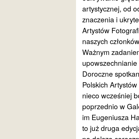
artystycznej, od 
znaczenia i ukryt
Artystów Fotogra
naszych członków 
Ważnym zadaniem j
upowszechnianie a
Doroczne spotkan
Polskich Artystów
nieco wcześniej b
poprzednio w Gal
im Eugeniusza Han
to już druga edyc
na dalszą coroczn