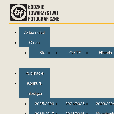
Aktualności
O nas
Statut
O ŁTF
Historia
Publikacje
Konkurs
miesiąca
2025/2026
2024/2025
2023/202
2016/2017
2015/2016
Regulami