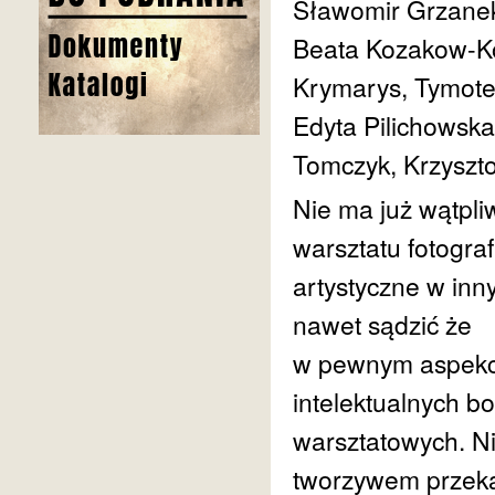
Sławomir Grzanek
Beata Kozakow-Ko
Krymarys, Tymote
Edyta Pilichowska
Tomczyk, Krzyszto
Nie ma już wątpl
warsztatu fotogra
artystyczne w inn
nawet sądzić że
w pewnym aspekci
intelektualnych b
warsztatowych. Ni
tworzywem przeka