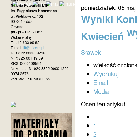
Galeria Fotografii ŁTF
poniedziałek, 05 maj
im. Eugeniusza Hanemana
Wyniki Konk
ul. Piotrkowska 102
90-004 Łódź
Czynna
Wy
Kwiecień
pn - pt - 13°° - 18°°
Wstęp wolny
Tel. 42 633 09 82
E-mail:
ltf@ltf.com.pl
Sławek
REGON: 000808216
NIP: 725 001 19 59
wielkość czcionk
KRS: 0000108594
Nr konta: 13 1020 3352 0000 1202
Wydrukuj
0074 2676
kod SWIFT: BPKOPLPW
Email
Media
Oceń ten artykuł
1
2