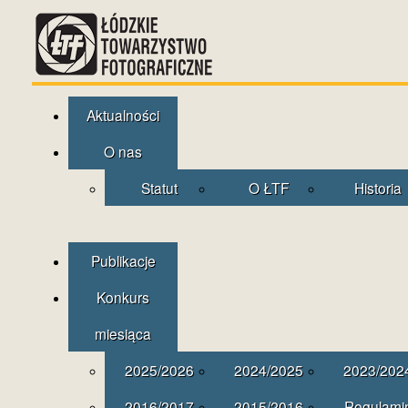
Aktualności
O nas
Statut
O ŁTF
Historia
Publikacje
Konkurs
miesiąca
2025/2026
2024/2025
2023/202
2016/2017
2015/2016
Regulami