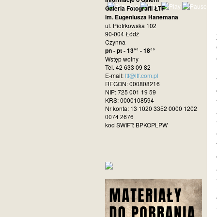
Galeria Fotografii ŁTF
im. Eugeniusza Hanemana
ul. Piotrkowska 102
90-004 Łódź
Czynna
pn - pt - 13°° - 18°°
Wstęp wolny
Tel. 42 633 09 82
E-mail:
ltf@ltf.com.pl
REGON: 000808216
NIP: 725 001 19 59
KRS: 0000108594
Nr konta: 13 1020 3352 0000 1202
0074 2676
kod SWIFT: BPKOPLPW