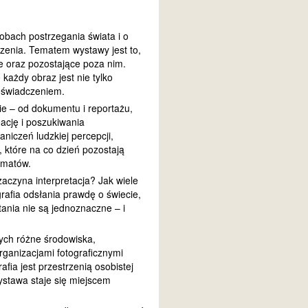
obach postrzegania świata i o
czenia. Tematem wystawy jest to,
ze oraz pozostające poza nim.
każdy obraz jest nie tylko
doświadczeniem.
e – od dokumentu i reportażu,
eację i poszukiwania
niczeń ludzkiej percepcji,
, które na co dzień pozostają
ematów.
aczyna interpretacja? Jak wiele
rafia odsłania prawdę o świecie,
tania nie są jednoznaczne – i
cych różne środowiska,
rganizacjami fotograficznymi
afia jest przestrzenią osobistej
ystawa staje się miejscem