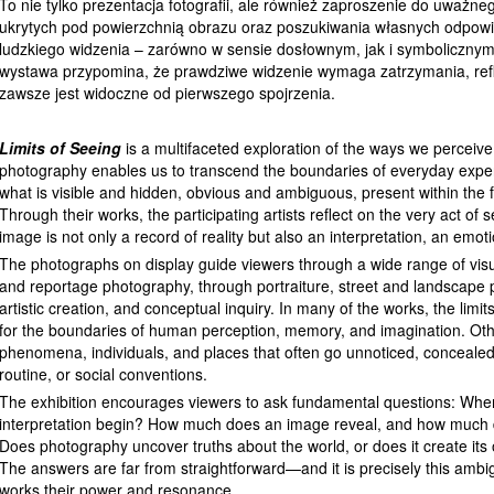
To nie tylko prezentacja fotografii, ale również zaproszenie do uważn
ukrytych pod powierzchnią obrazu oraz poszukiwania własnych odpowie
ludzkiego widzenia – zarówno w sensie dosłownym, jak i symboliczny
wystawa przypomina, że prawdziwe widzenie wymaga zatrzymania, refleks
zawsze jest widoczne od pierwszego spojrzenia.
Limits of Seeing
is a multifaceted exploration of the ways we perceiv
photography enables us to transcend the boundaries of everyday exper
what is visible and hidden, obvious and ambiguous, present within the 
Through their works, the participating artists reflect on the very act of
image is not only a record of reality but also an interpretation, an emo
The photographs on display guide viewers through a wide range of vis
and reportage photography, through portraiture, street and landscape 
artistic creation, and conceptual inquiry. In many of the works, the li
for the boundaries of human perception, memory, and imagination. Oth
phenomena, individuals, and places that often go unnoticed, concealed 
routine, or social conventions.
The exhibition encourages viewers to ask fundamental questions: Whe
interpretation begin? How much does an image reveal, and how much d
Does photography uncover truths about the world, or does it create its 
The answers are far from straightforward—and it is precisely this ambig
works their power and resonance.