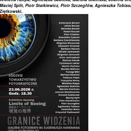
Maciej Split, Piotr Statkiewicz, Piotr Szczegłów, Agnieszka Tobias
Ziętkowski.