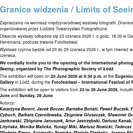
Granice widzenia / Limits of Seei
Zapraszamy na wernisaż międzynarodowej wystawy fotografii „Granice w
organizowanej przez Łódzkie Towarzystwo Fotograficzne.
Otwarcie wystawy odbędzie się 23 czerwca 2026 r. o godz. 18.30 w Gal
Hanemana, podczas trwania Fotofestiwal.
Wystawa czynna będzie od 23 do 29 czerwca 2026 r., w tym również w 
czerwca.
We cordially invite you to the opening of the international photo
Seeing
, organized by The Photographic Society of Łódź
The exhibition will open on
23 June 2026 at 6:30 p.m.
at the
Eugeniu
Gallery
in Łódź, during the
Fotofestiwal – International Festival o
The exhibition will be open to visitors from
23 to 29 June 2026
, includ
June
and
Sunday, 28 June
.
Autorzy:
Katarzyna Berent, Jacek Boczar, Barnaba Bonati, Paweł Buczek, P
Cybuch, Barbara Czernilewska, Zbigniew Głuszczak, Sławomir Gr
Jankowski, Zbigniew Januszek, Artur Jastrzębski, Dariusz Kanak
Lityńska, Monika Malicka, Yunagi Miki, Mariusz Nowicki, Tadeusz
Wioletta Rzepa, Agnieszka Sawicka, Mariola Siwińska, Joanna Sł