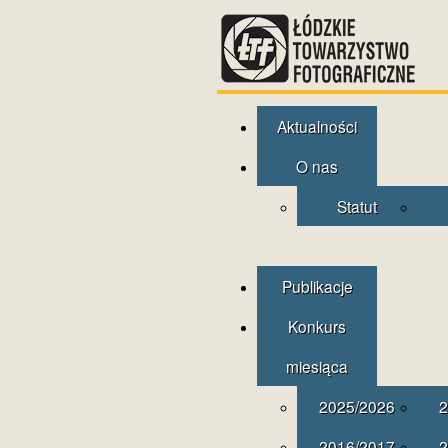
Aktualności
O nas
Statut
Publikacje
Konkurs
miesiąca
2025/2026
2
2016/2017
2