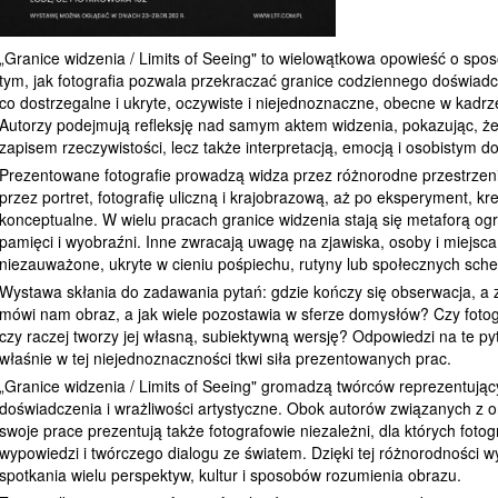
„Granice widzenia / Limits of Seeing" to wielowątkowa opowieść o spos
tym, jak fotografia pozwala przekraczać granice codziennego doświad
co dostrzegalne i ukryte, oczywiste i niejednoznaczne, obecne w kadr
Autorzy podejmują refleksję nad samym aktem widzenia, pokazując, że 
zapisem rzeczywistości, lecz także interpretacją, emocją i osobistym 
Prezentowane fotografie prowadzą widza przez różnorodne przestrzeni
przez portret, fotografię uliczną i krajobrazową, aż po eksperyment, kr
konceptualne. W wielu pracach granice widzenia stają się metaforą ogra
pamięci i wyobraźni. Inne zwracają uwagę na zjawiska, osoby i miejsca
niezauważone, ukryte w cieniu pośpiechu, rutyny lub społecznych sch
Wystawa skłania do zadawania pytań: gdzie kończy się obserwacja, a z
mówi nam obraz, a jak wiele pozostawia w sferze domysłów? Czy fotog
czy raczej tworzy jej własną, subiektywną wersję? Odpowiedzi na te py
właśnie w tej niejednoznaczności tkwi siła prezentowanych prac.
„Granice widzenia / Limits of Seeing" gromadzą twórców reprezentują
doświadczenia i wrażliwości artystyczne. Obok autorów związanych z o
swoje prace prezentują także fotografowie niezależni, dla których fotogr
wypowiedzi i twórczego dialogu ze światem. Dzięki tej różnorodności w
spotkania wielu perspektyw, kultur i sposobów rozumienia obrazu.