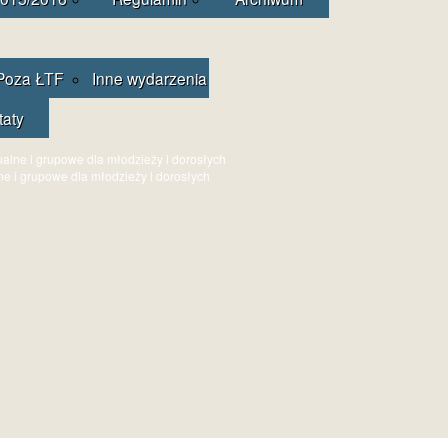
Poza ŁTF
Inne wydarzenia
taty
ne i grupowe dla młodzieży i dorosłych