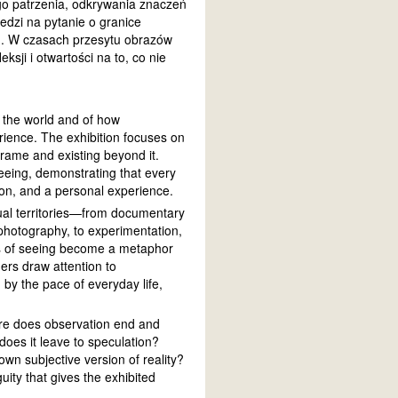
ego patrzenia, odkrywania znaczeń
dzi na pytanie o granice
m. W czasach przesytu obrazów
ji i otwartości na to, co nie
e the world and of how
ience. The exhibition focuses on
frame and existing beyond it.
 seeing, demonstrating that every
tion, and a personal experience.
ual territories—from documentary
photography, to experimentation,
mits of seeing become a metaphor
ers draw attention to
by the pace of everyday life,
re does observation end and
oes it leave to speculation?
own subjective version of reality?
uity that gives the exhibited