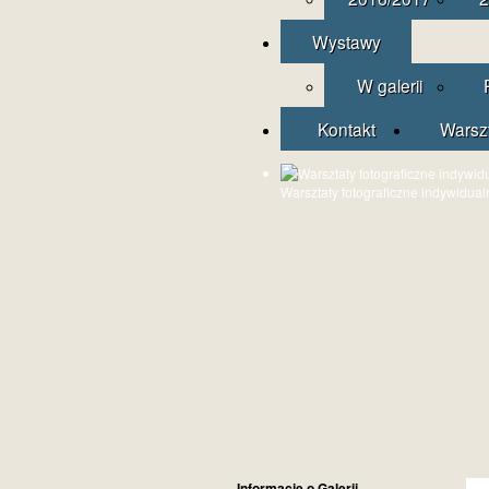
Wystawy
W galerii
Kontakt
Warsz
Warsztaty fotograficzne indywidual
Informacje o Galerii