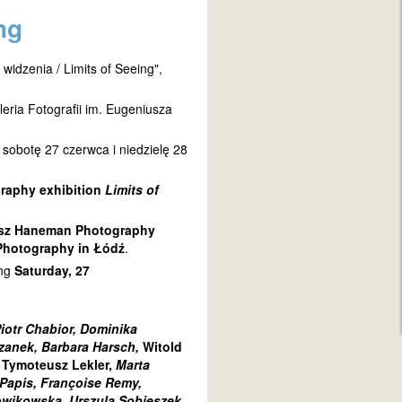
ng
idzenia / Limits of Seeing",
eria Fotografii im. Eugeniusza
sobotę 27 czerwca i niedzielę 28
graphy exhibition
Limits of
sz Haneman Photography
f Photography in Łódź
.
ing
Saturday, 27
iotr Chabior, Dominika
zanek, Barbara Harsch,
Witold
, Tymoteusz Lekler,
Marta
 Papis, Françoise Remy,
owikowska, Urszula Sobieszek,