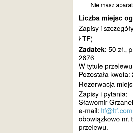
Nie masz aparatu
Liczba miejsc og
Zapisy i szczegóły
ŁTF)
Zadatek
: 50 zł.,
2676
W tytule przelewu
Pozostała kwota: 2
Rezerwacja miejs
Zapisy i pytania:
Sławomir Grzanek
e-mail:
ltf@ltf.com
obowiązkowo nr. 
przelewu.