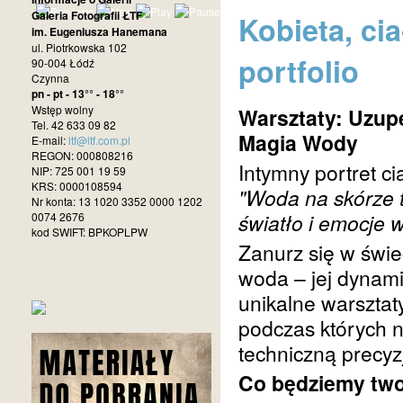
Galeria Fotografii ŁTF
Kobieta, ci
im. Eugeniusza Hanemana
ul. Piotrkowska 102
portfolio
90-004 Łódź
Czynna
pn - pt - 13°° - 18°°
Wstęp wolny
Warsztaty: Uzupe
Tel. 42 633 09 82
Magia Wody
E-mail:
ltf@ltf.com.pl
REGON: 000808216
Intymny portret c
NIP: 725 001 19 59
KRS: 0000108594
"Woda na skórze t
Nr konta: 13 1020 3352 0000 1202
światło i emocje 
0074 2676
kod SWIFT: BPKOPLPW
Zanurz się w świec
woda – jej dyna
unikalne warsztat
podczas których n
techniczną precyzj
Co będziemy tw