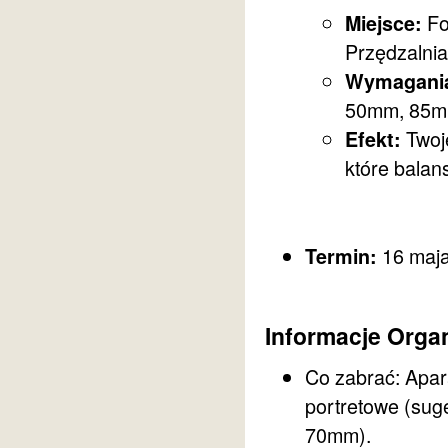
Fo
Miejsce:
Przędzalni
Wymagani
50mm, 85mm
Twoje
Efekt:
które balans
16 maja
Termin:
Informacje Orga
Co zabrać: Apar
portretowe (su
70mm).