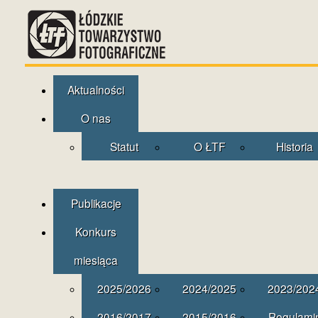
Aktualności
O nas
Statut
O ŁTF
Historia
Publikacje
Konkurs
miesiąca
2025/2026
2024/2025
2023/202
2016/2017
2015/2016
Regulami