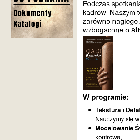
Podczas spotkani
kadrów. Naszym t
zarówno nagiego, 
wzbogacone o
st
W programie:
Tekstura i Deta
Nauczymy się wy
Modelowanie Ś
kontrowe,