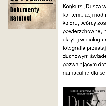
Konkurs „Dusza w c
kontemplacji nad 
koloru, twórcy zo
powierzchowne, n
ukrytej w dialogu ś
fotografia przesta
duchowym świadec
pozwalającym dotk
namacalne dla se