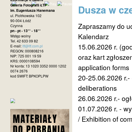
Galeria Fotografii ŁTF
Dusza w czer
im. Eugeniusza Hanemana
ul. Piotrkowska 102
90-004 Łódź
Zapraszamy do ud
Czynna
pn - pt - 13°° - 18°°
Kalendarz
Wstęp wolny
Tel. 42 633 09 82
15.06.2026 r. (go
E-mail:
ltf@ltf.com.pl
REGON: 000808216
oraz kart zgłoszen
NIP: 725 001 19 59
KRS: 0000108594
application forms
Nr konta: 13 1020 3352 0000 1202
0074 2676
20-25.06.2026 r.
kod SWIFT: BPKOPLPW
deliberations
26.06.2026 r.- og
01.07.2026 r. - 
/ Exhibition of co