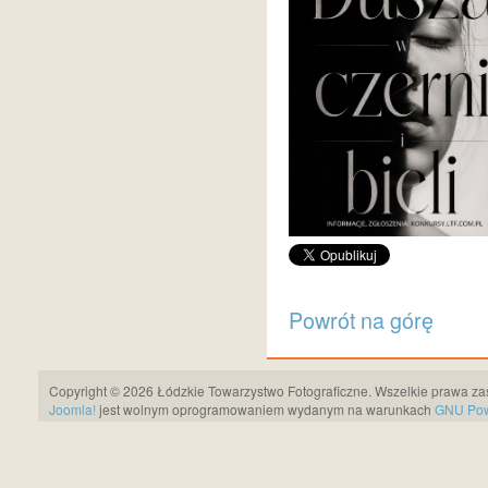
Powrót na górę
Copyright © 2026 Łódzkie Towarzystwo Fotograficzne. Wszelkie prawa za
Joomla!
jest wolnym oprogramowaniem wydanym na warunkach
GNU Pows