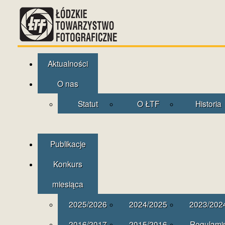
Aktualności
O nas
Statut
O ŁTF
Historia
Publikacje
Konkurs
miesiąca
2025/2026
2024/2025
2023/202
2016/2017
2015/2016
Regulami