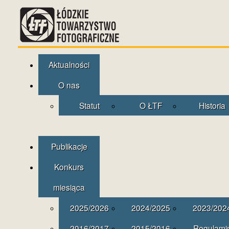
Aktualności
O nas
Statut
O ŁTF
Historia
Publikacje
Konkurs
miesiąca
2025/2026
2024/2025
2023/202
2016/2017
2015/2016
Regulami