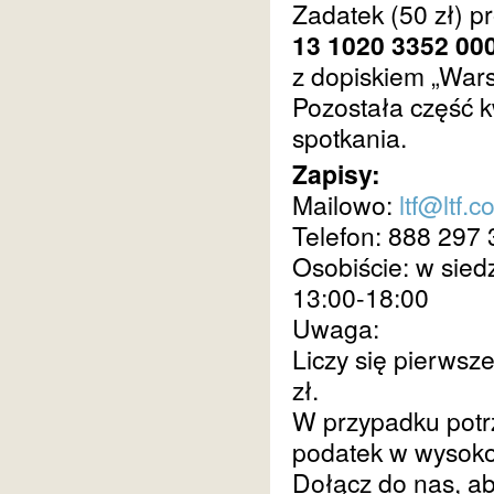
Zadatek (50 zł) p
13 1020 3352 00
z dopiskiem „Wars
Pozostała część k
spotkania.
Zapisy:
Mailowo:
ltf@ltf.c
Telefon: 888 297
Osobiście: w sied
13:00-18:00
Uwaga:
Liczy się pierwsz
zł.
W przypadku potrz
podatek w wysoko
Dołącz do nas, ab