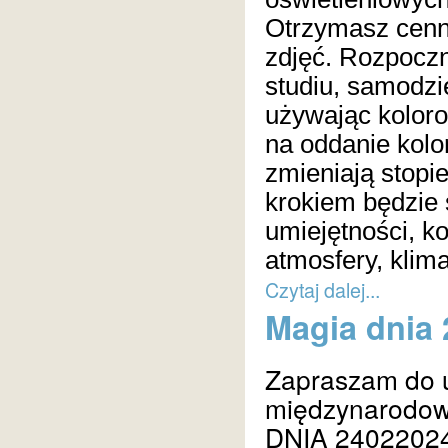
Otrzymasz cen
zdjęć. Rozpoczn
studiu, samodzi
używając koloro
na oddanie kolo
zmieniają stopi
krokiem będzie 
umiejętności, k
atmosfery, klima
Czytaj dalej...
Magia dnia
Zapraszam do u
międzynarodow
DNIA 24022024