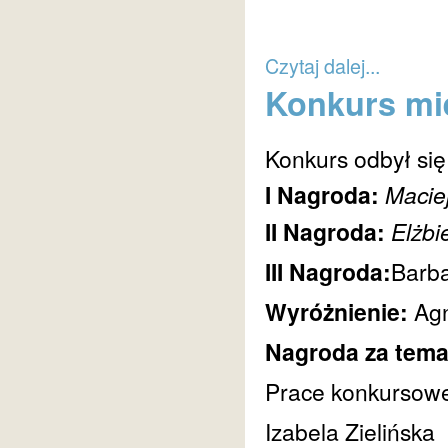
Czytaj dalej...
Konkurs mie
Konkurs odbył się
I Nagroda:
Maciej
II Nagroda:
Elżbi
III Nagroda:
Barba
Wyróżnienie:
Ag
Nagroda za tema
Prace konkursowe 
Izabela Zielińska