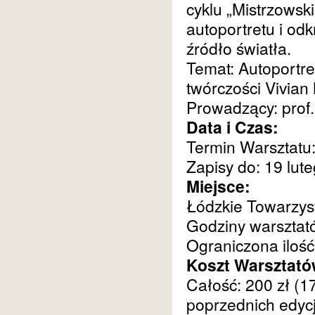
cyklu „Mistrzowsk
autoportretu i odk
źródło światła.
Temat: Autoportre
twórczości Vivian
Prowadzący: prof
Data i Czas:
Termin Warsztatu:
Zapisy do: 19 lute
Miejsce:
Łódzkie Towarzyst
Godziny warsztató
Ograniczona ilość
Koszt Warsztató
Całość: 200 zł (1
poprzednich edycj