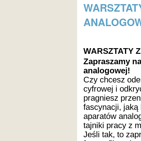
WARSZTATY
ANALOGO
WARSZTATY Z
Zapraszamy na 
analogowej!
Czy chcesz oder
cyfrowej i odkr
pragniesz przen
fascynacji, jaką
aparatów analo
tajniki pracy z 
Jeśli tak, to z