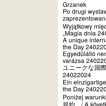
Grzanek
Po drugi wysta
zaprezentowana 
Wyjątkowy międ
„Magia dnia 24
A unique intern
the Day 240220
Egyedülálló nem
varázsa 240220
ユニークな国
24022024
Ein einzigartig
the Day 240220
Poniżej warunki
/ A köve
規約。