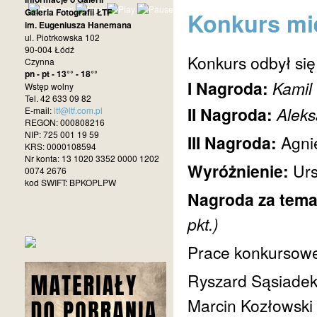
Galeria Fotografii ŁTF
Konkurs mie
im. Eugeniusza Hanemana
ul. Piotrkowska 102
90-004 Łódź
Konkurs odbył się
Czynna
pn - pt - 13°° - 18°°
I Nagroda:
Kamil 
Wstęp wolny
Tel. 42 633 09 82
II Nagroda:
Aleks
E-mail:
ltf@ltf.com.pl
REGON: 000808216
NIP: 725 001 19 59
III Nagroda:
Agni
KRS: 0000108594
Nr konta: 13 1020 3352 0000 1202
Wyróżnienie:
Urs
0074 2676
kod SWIFT: BPKOPLPW
Nagroda za tema
pkt.)
Prace konkursowe 
Ryszard Sąsiade
Marcin Kozłowski