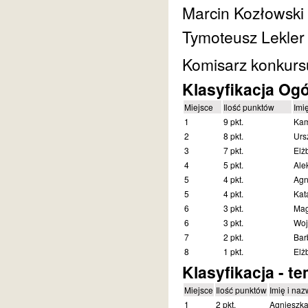
Marcin Kozłowski
Tymoteusz Lekler
Komisarz konkurs
Klasyfikacja Og
Miejsce
Ilość punktów
Imi
1
9 pkt.
Kam
2
8 pkt.
Urs
3
7 pkt.
Elż
4
5 pkt.
Ale
5
4 pkt.
Agn
5
4 pkt.
Kat
6
3 pkt.
Mag
6
3 pkt.
Woj
7
2 pkt.
Bar
8
1 pkt.
Elż
Klasyfikacja - t
Miejsce
Ilość punktów
Imię i naz
1
2 pkt.
Agnieszk