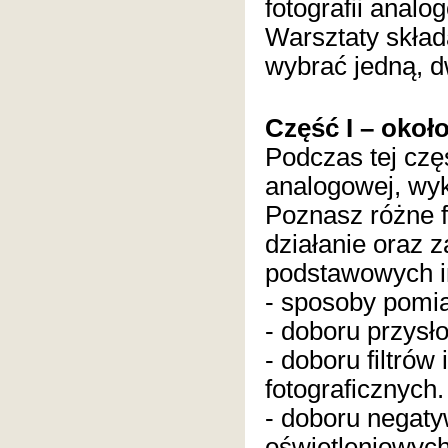
fotografii analo
Warsztaty skład
wybrać jedną, d
Część I – okoł
Podczas tej częś
analogowej, wyk
Poznasz różne f
działanie oraz z
podstawowych in
- sposoby pomia
- doboru przysł
- doboru filtró
fotograficznych.
- doboru negat
oświetleniowych