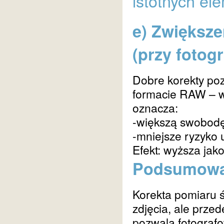
istotnych el
e) Zwiększ
(przy fotog
Dobre korekty poz
formacie RAW – wi
oznacza:
-większą swobodę
-mniejsze ryzyko u
Efekt: wyższa jak
Podsumowa
Korekta pomiaru ś
zdjęcia, ale prze
pozwala fotografo