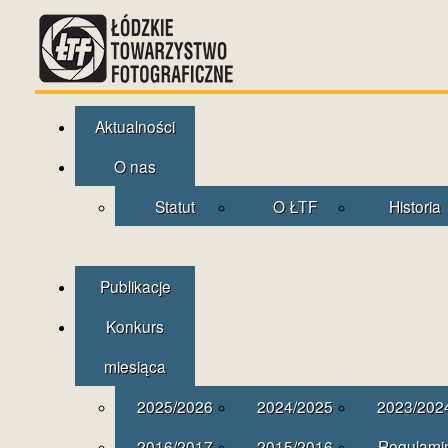
Aktualności
O nas
Statut
O ŁTF
Historia
Publikacje
Konkurs
miesiąca
2025/2026
2024/2025
2023/202
2016/2017
2015/2016
Regulami