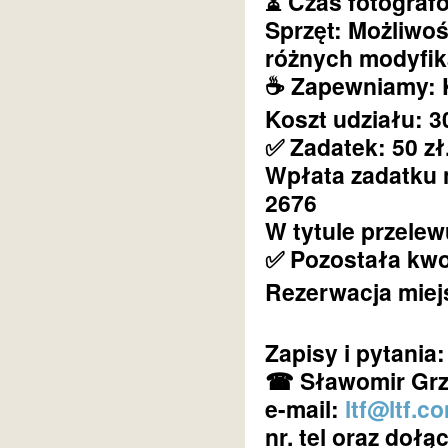
⏳ Czas fotografo
Sprzęt: Możliwoś
różnych modyfik
☕ Zapewniamy: K
Koszt udziału: 3
✅ Zadatek: 50 zł
Wpłata zadatku 
2676
W tytule przele
✅ Pozostała kwot
Rezerwacja miejs
Zapisy i pytania:
☎ Sławomir Grza
e-mail:
ltf@ltf.c
nr. tel oraz doł