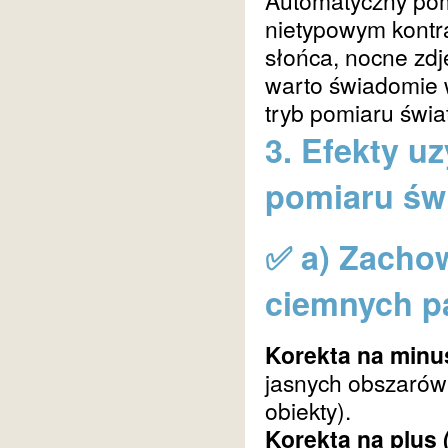
Automatyczny pom
nietypowym kontra
słońca, nocne zdj
warto świadomie 
tryb pomiaru świat
3. Efekty u
pomiaru św
✅ a) Zacho
ciemnych p
Korekta na minu
jasnych obszarów 
obiekty).
Korekta na plus 