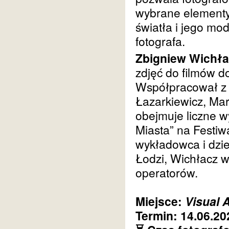
wybrane elementy
światła i jego mo
fotografa.
Zbigniew Wichł
zdjęć do filmów d
Współpracował z 
Łazarkiewicz, Mar
obejmuje liczne w
Miasta” na Festi
wykładowca i dzi
Łodzi, Wichłacz w
operatorów.
Miejsce:
Visual A
Termin:
14.06.20