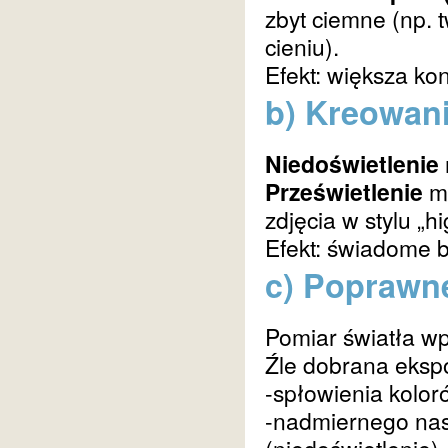
zbyt ciemne (np. 
cieniu).
Efekt: większa ko
b) Kreowani
Niedoświetlenie
Prześwietlenie
mo
zdjęcia w stylu „hi
Efekt: świadome b
c) Poprawn
Pomiar światła wp
Źle dobrana eksp
-spłowienia kolor
-nadmiernego nas