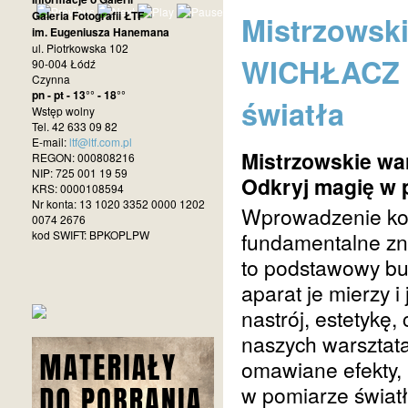
Galeria Fotografii ŁTF
Mistrzowsk
im. Eugeniusza Hanemana
ul. Piotrkowska 102
WICHŁACZ -
90-004 Łódź
Czynna
pn - pt - 13°° - 18°°
światła
Wstęp wolny
Tel. 42 633 09 82
E-mail:
ltf@ltf.com.pl
Mistrzowskie w
REGON: 000808216
NIP: 725 001 19 59
Odkryj magię w 
KRS: 0000108594
Nr konta: 13 1020 3352 0000 1202
Wprowadzenie kore
0074 2676
kod SWIFT: BPKOPLPW
fundamentalne zna
to podstawowy bud
aparat je mierzy 
nastrój, estetykę, 
naszych warsztat
omawiane efekty,
w pomiarze światł