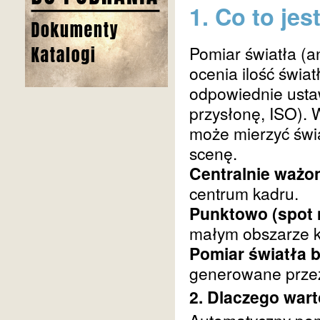
1. Co to je
Pomiar światła (a
ocenia ilość świat
odpowiednie ustaw
przysłonę, ISO). 
może mierzyć świa
scenę.
Centralnie ważo
centrum kadru.
Punktowo (spot 
małym obszarze k
Pomiar światła
generowane prze
2. Dlaczego war