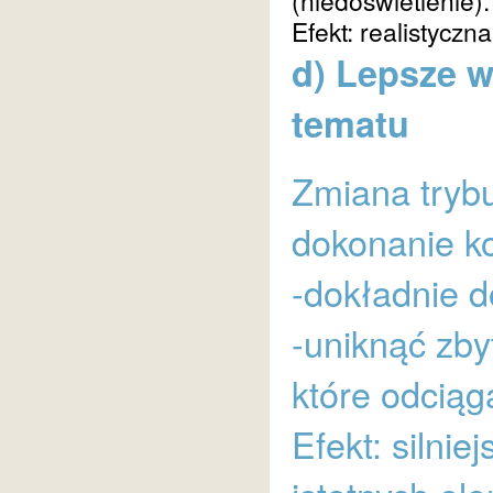
(niedoświetlenie).
Efekt: realistyczn
d) Lepsze 
tematu
Zmiana trybu
dokonanie ko
-dokładnie do
-uniknąć zby
które odcią
Efekt: silni