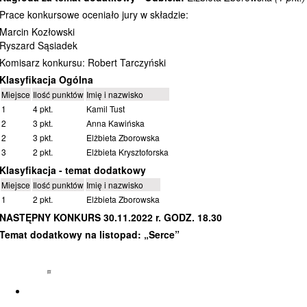
Prace konkursowe oceniało jury w składzie:
Marcin Kozłowski
Ryszard Sąsiadek
Komisarz konkursu: Robert Tarczyński
Klasyfikacja Ogólna
Miejsce
Ilość punktów
Imię i nazwisko
1
4 pkt.
Kamil Tust
2
3 pkt.
Anna Kawińska
2
3 pkt.
Elżbieta Zborowska
3
2 pkt.
Elżbieta Krysztoforska
Klasyfikacja - temat dodatkowy
Miejsce
Ilość punktów
Imię i nazwisko
1
2 pkt.
Elżbieta Zborowska
NASTĘPNY KONKURS 30.11.2022 r. GODZ. 18.30
Temat dodatkowy na listopad: „Serce”