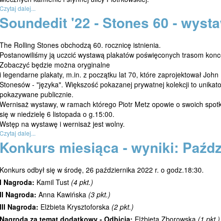
Czytaj dalej...
Soundedit '22 - Stones 60 - wyst
The Rolling Stones obchodzą 60. rocznicę istnienia.
Postanowiliśmy ją uczcić wystawą plakatów poświęconych trasom konc
Zobaczyć będzie można oryginalne
i legendarne plakaty, m.in. z początku lat 70, które zaprojektował Joh
Stonesów - "języka". Większość pokazanej prywatnej kolekcji to unikat
pokazywane publicznie.
Wernisaż wystawy, w ramach którego Piotr Metz opowie o swoich spot
się w niedzielę 6 listopada o g.15:00.
Wstęp na wystawę i wernisaż jest wolny.
Czytaj dalej...
Konkurs miesiąca - wyniki: Paździ
Konkurs odbył się w środę, 26 października 2022 r. o godz.18:30.
I Nagroda:
Kamil Tust
(4 pkt.)
II Nagroda:
Anna Kawińska
(3 pkt.)
III Nagroda:
Elżbieta Krysztoforska
(2 pkt.)
Nagroda za temat dodatkowy - Odbicia:
Elżbieta Zborowska
(1 pkt.)