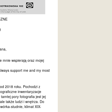
CZNE
g
ana,
 mnie wspierają oraz mojej
o always support me and my most
od 2018 roku. Pochodzi z
otograficzne inwentaryzacje
mtej pory fotografia jest jej
le także ludzi i wnętrza. Do
wórka-studnie, klimat XIX-