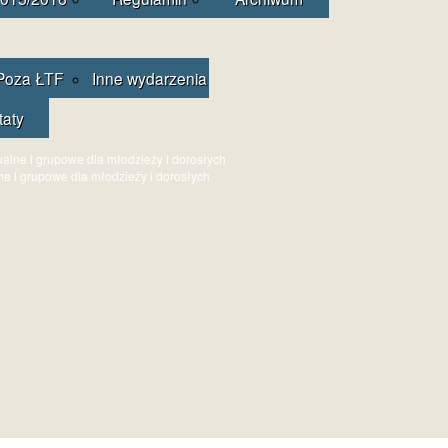
Poza ŁTF
Inne wydarzenia
taty
ne i grupowe dla młodzieży i dorosłych