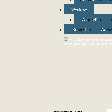
Wystawy
W galerii
Kontakt
Warsz
Warsztaty fotograficzne indywidual
Informacje o Galerii