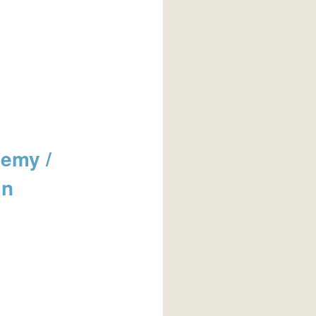
jemy /
in