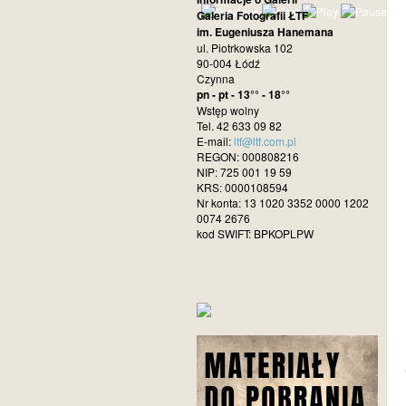
Galeria Fotografii ŁTF
im. Eugeniusza Hanemana
ul. Piotrkowska 102
90-004 Łódź
Czynna
pn - pt - 13°° - 18°°
Wstęp wolny
Tel. 42 633 09 82
E-mail:
ltf@ltf.com.pl
REGON: 000808216
NIP: 725 001 19 59
KRS: 0000108594
Nr konta: 13 1020 3352 0000 1202
0074 2676
kod SWIFT: BPKOPLPW