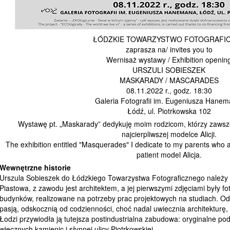
ŁÓDZKIE TOWARZYSTWO FOTOGRAFI
zaprasza na/ invites you to
Wernisaż wystawy / Exhibition openin
URSZULI SOBIESZEK
MASKARADY / MASCARADES
08.11.2022 r., godz. 18:30
Galeria Fotografii im. Eugeniusza Hanem
Łódź, ul. Piotrkowska 102
Wystawę pt. „Maskarady” dedykuję moim rodzicom, którzy zawsze
najcierpliwszej modelce Alicji.
The exhibition entitled "Masquerades" I dedicate to my parents wh
patient model Alicja.
Wewnętrzne historie
Urszula Sobieszek do Łódzkiego Towarzystwa Fotograficznego należy 
Piastowa, z zawodu jest architektem, a jej pierwszymi zdjęciami były f
budynków, realizowane na potrzeby prac projektowych na studiach. Od ta
pasją, odskocznią od codzienności, choć nadal uwiecznia architekturę, a
Łodzi przywiodła ją tutejsza postindustrialna zabudowa: oryginalne pod
wiecznych kamienic i słynnej ulicy Piotrkowskiej.