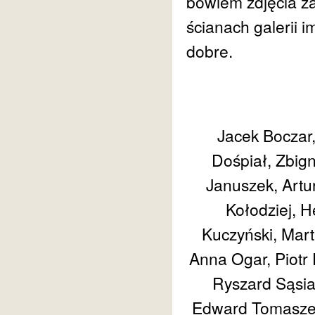
bowiem zdjęcia z
ścianach galerii
dobre.
Jacek Boczar
Dośpiał, Zbig
Januszek, Artu
Kołodziej, 
Kuczyński, Mart
Anna Ogar, Piotr 
Ryszard Sąsia
Edward Tomaszew