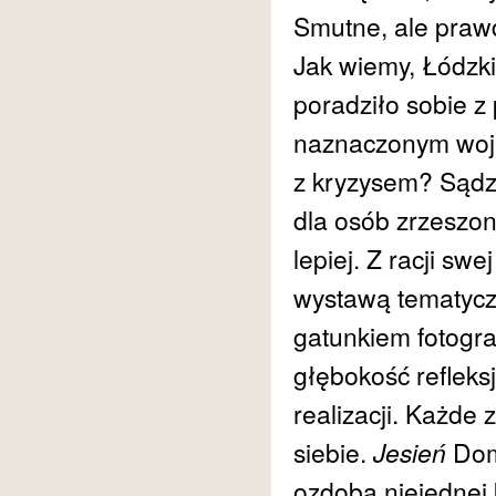
Smutne, ale praw
Jak wiemy, Łódzk
poradziło sobie 
naznaczonym wojn
z kryzysem? Sądzą
dla osób zrzeszon
lepiej. Z racji sw
wystawą tematyczn
gatunkiem fotograf
głębokość refleksj
realizacji. Każde 
siebie.
Jesień
Dom
ozdobą niejednej 