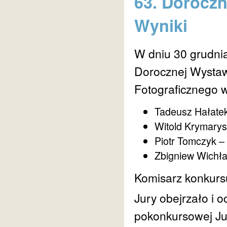
63. Doroczn
Wyniki
W dniu 30 grudnia
Dorocznej Wystaw
Fotograficznego w
Tadeusz Hałate
Witold Krymarys
Piotr Tomczyk –
Zbigniew Wichł
Komisarz konkurs
Jury obejrzało i 
pokonkursowej Jur