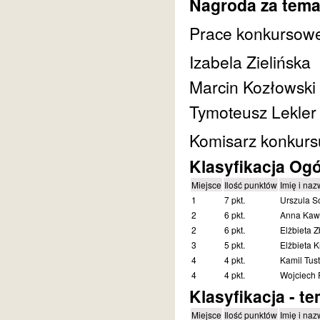
Nagroda za tema
Prace konkursowe 
Izabela Zielińska
Marcin Kozłowski
Tymoteusz Lekler
Komisarz konkurs
Klasyfikacja Og
Miejsce
Ilość punktów
Imię i naz
1
7 pkt.
Urszula S
2
6 pkt.
Anna Kaw
2
6 pkt.
Elżbieta 
3
5 pkt.
Elżbieta K
4
4 pkt.
Kamil Tust
4
4 pkt.
Wojciech 
Klasyfikacja - t
Miejsce
Ilość punktów
Imię i naz