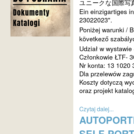
ユニークな国際写
Ein einzigartiges i
23022023".
Poniżej warunki / B
következő szabály
Udział w wystawie 
Członkowie ŁTF- 3
Nr konta: 13 1020
Dla przelewów za
Koszty dotyczą wyd
oraz projekt katalo
Czytaj dalej...
AUTOPORTR
SELF-PORT