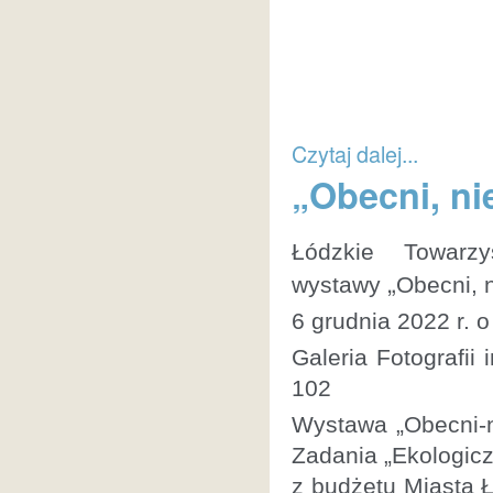
Czytaj dalej...
„Obecni, ni
Łódzkie Towarz
„
wystawy
Obecni, 
6 grudnia 2022 r. 
Galeria Fotografii
102
Wystawa „Obecni-n
Zadania „Ekologic
z budżetu Miasta Ł