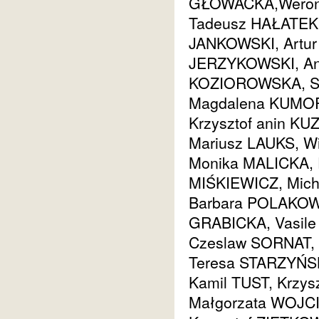
GŁOWACKA,
Wero
Tadeusz HAŁATEK,
JANKOWSKI, Artur
JERZYKOWSKI, Ann
KOZIOROWSKA, S
Magdalena KUMOR
Krzysztof anin K
Mariusz LAUKS, Wi
Monika MALICKA,
MIŚKIEWICZ, Mich
Barbara POLAKOW
GRABICKA, Vasile
Czeslaw SORNAT,
Teresa STARZYŃS
Kamil TUST, Krzy
Małgorzata WOJC