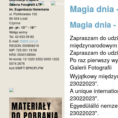
Galeria Fotografii ŁTF
Magia dnia 
im. Eugeniusza Hanemana
ul. Piotrkowska 102
90-004 Łódź
Magia dnia -
Czynna
pn - pt - 13°° - 18°°
Wstęp wolny
Zapraszam do udzia
Tel. 42 633 09 82
E-mail:
ltf@ltf.com.pl
międzynarodowym 
REGON: 000808216
NIP: 725 001 19 59
Zapraszam do udzi
KRS: 0000108594
Po raz pierwszy w
Nr konta: 13 1020 3352 0000 1202
0074 2676
Galerii Fotografii
kod SWIFT: BPKOPLPW
Wyjątkowy międzyn
23022023”.
A unique internatio
23022023".
Egyedülálló nemzet
23022023".