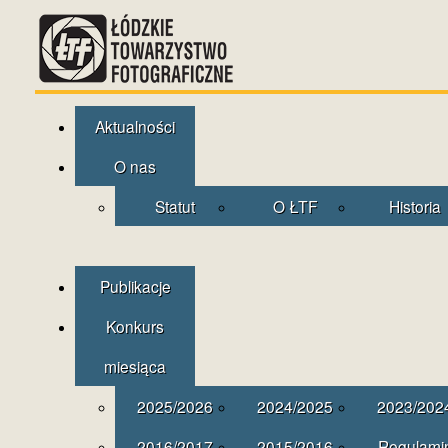
Aktualności
O nas
Statut
O ŁTF
Historia
Publikacje
Konkurs
miesiąca
2025/2026
2024/2025
2023/202
2016/2017
2015/2016
Regulami