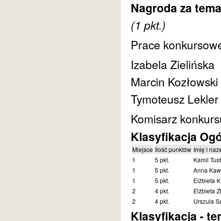
Nagroda za tema
(1 pkt.)
Prace konkursowe 
Izabela Zielińska
Marcin Kozłowski
Tymoteusz Lekler
Komisarz konkurs
Klasyfikacja Og
Miejsce
Ilość punktów
Imię i naz
1
5 pkt.
Kamil Tus
1
5 pkt.
Anna Kaw
1
5 pkt.
Elżbieta K
2
4 pkt.
Elżbieta 
2
4 pkt.
Urszula S
Klasyfikacja - t