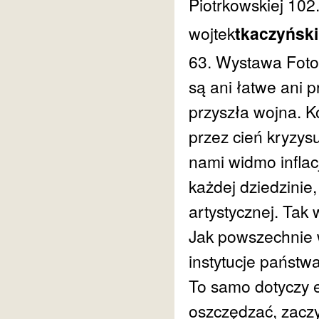
Piotrkowskiej 102
wojtek
tkaczyński
63. Wystawa Fotogr
są ani łatwe ani p
przyszła wojna. K
przez cień kryzysu
nami widmo inflac
każdej dziedzinie
artystycznej. Tak w
Jak powszechnie 
instytucje państw
To samo dotyczy 
oszczędzać, zacz