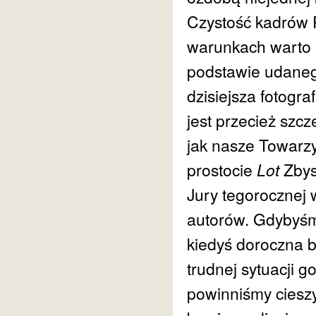
Czystość kadrów 
warunkach warto m
podstawie udaneg
dzisiejsza fotogra
jest przecież szcz
jak nasze Towarz
prostocie
Lot
Zbys
Jury tegorocznej
autorów. Gdybyśmy
kiedyś doroczna b
trudnej sytuacji g
powinniśmy cieszyć