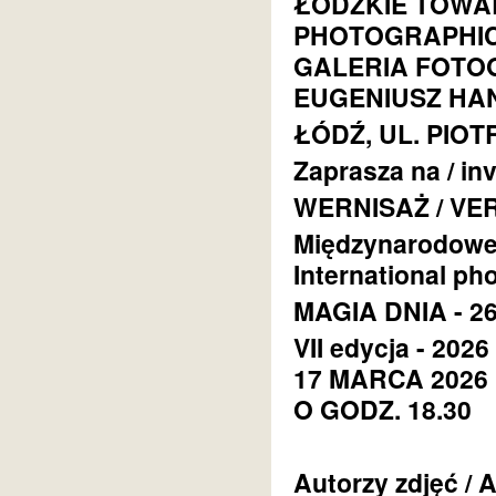
ŁÓDZKIE TOWA
PHOTOGRAPHIC
GALERIA FOTOG
EUGENIUSZ HA
ŁÓDŹ, UL. PIO
Zaprasza na / inv
WERNISAŻ / VE
Międzynarodoweg
International ph
MAGIA DNIA - 26
VII edycja - 2026
17 MARCA 2026 
O GODZ. 18.30
Autorzy zdjęć / 