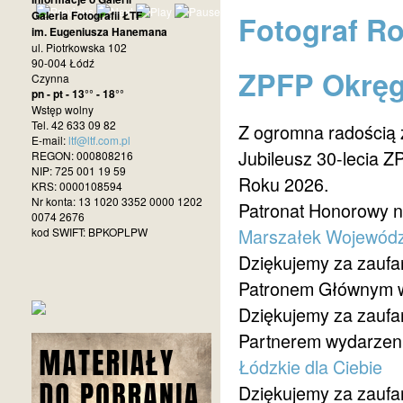
Galeria Fotografii ŁTF
Fotograf R
im. Eugeniusza Hanemana
ul. Piotrkowska 102
90-004 Łódź
ZPFP Okręg
Czynna
pn - pt - 13°° - 18°°
Wstęp wolny
Tel. 42 633 09 82
Z ogromna radością
E-mail:
ltf@ltf.com.pl
Jubileusz 30-lecia 
REGON: 000808216
NIP: 725 001 19 59
Roku 2026.
KRS: 0000108594
Nr konta: 13 1020 3352 0000 1202
Patronat Honorowy 
0074 2676
Marszałek Wojewódz
kod SWIFT: BPKOPLPW
Dziękujemy za zaufan
Patronem Głównym w
Dziękujemy za zaufan
Partnerem wydarzen
Łódzkie dla Ciebie
Dziękujemy za zaufan