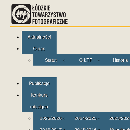
Aktualności
O nas
Statut
O ŁTF
Historia
Publikacje
Konkurs
miesiąca
2025/2026
2024/2025
2023/202
2016/2017
2015/2016
Regulami