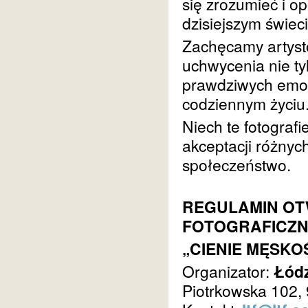
się zrozumieć i o
dzisiejszym świeci
Zachęcamy artystó
uchwycenia nie tyl
prawdziwych emoc
codziennym życiu
Niech te fotograf
akceptacji różnych
społeczeństwo.
REGULAMIN O
FOTOGRAFICZ
„CIENIE MĘSKO
Organizator:
Łódz
Piotrkowska 102,