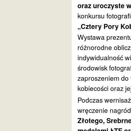
oraz uroczyste 
konkursu fotograf
„Cztery Pory Ko
Wystawa prezentuj
różnorodne oblicza
indywidualność wi
środowisk fotograf
zaproszeniem do t
kobiecości oraz je
Podczas wernisaż
wręczenie nagród
Złotego, Srebrn
medalami ŁTF or