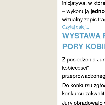
inicjatywa, w któr
– wykonują
jedno
wizualny zapis fr
Czytaj dalej...
WYSTAWA 
PORY KOBI
Z posiedzenia Jur
kobiecości”
przeprowadzonego
Do konkursu zgło
konkursu zakwali
Jury obradowało 