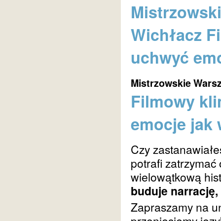
Mistrzowski
Wichłacz Fi
uchwyć emoc
Mistrzowskie Warsz
Filmowy kli
emocje jak 
Czy zastanawiałeś
potrafi zatrzymać
wielowątkową histo
buduje narrację,
Zapraszamy na un
przeniesiemy języ