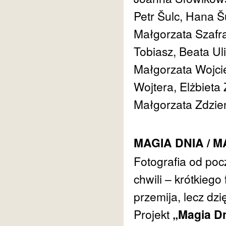
Petr Šulc, Hana Š
Małgorzata Szafr
Tobiasz, Beata Ul
Małgorzata Wojci
Wojtera, Elżbieta
Małgorzata Zdzień
MAGIA DNIA / M
Fotografia od poc
chwili – krótkieg
przemija, lecz dz
Projekt
„Magia D