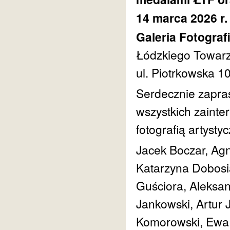
14 marca 2026 r.
Galeria Fotogra
Łódzkiego Towarz
ul. Piotrkowska 1
Serdecznie zapras
wszystkich zaint
fotografią artysty
Jacek Boczar, Ag
Katarzyna Dobosi
Guściora, Aleksan
Jankowski, Artur 
Komorowski, Ewa L