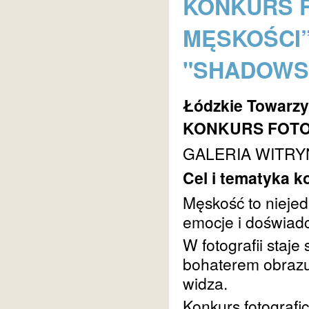
KONKURS F
MĘSKOŚCI”
"SHADOWS 
Łódzkie Towarzy
KONKURS FOTOG
GALERIA WITRY
Cel i tematyka k
Męskość to niejed
emocje i doświad
W fotografii staj
bohaterem obrazu
widza.
Konkurs fotografi