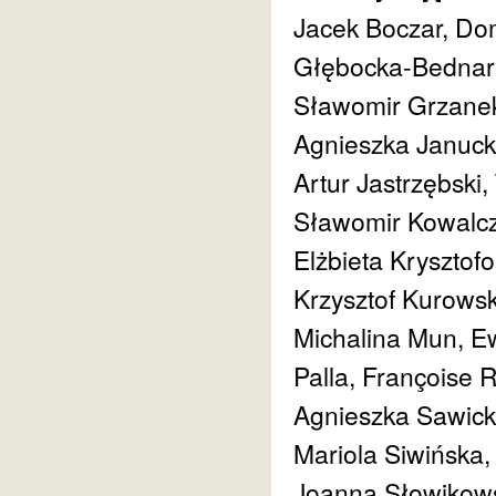
Jacek Boczar, Dom
Głębocka-Bednar
Sławomir Grzanek
Agnieszka Januck
Artur Jastrzębsk
Sławomir Kowalcz
Elżbieta Krysztofo
Krzysztof Kurowsk
Michalina Mun, E
Palla, Françoise 
Agnieszka Sawick
Mariola Siwińska,
Joanna Słowikows