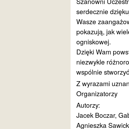
Szanowni Uczestn
serdecznie dzięk
Wasze zaangażowa
pokazują, jak wiel
ogniskowej.
Dzięki Wam powsta
niezwykle różnoro
wspólnie stworzyć
Z wyrazami uznani
Organizatorzy
Autorzy:
Jacek Boczar, Gab
Agnieszka Sawicka