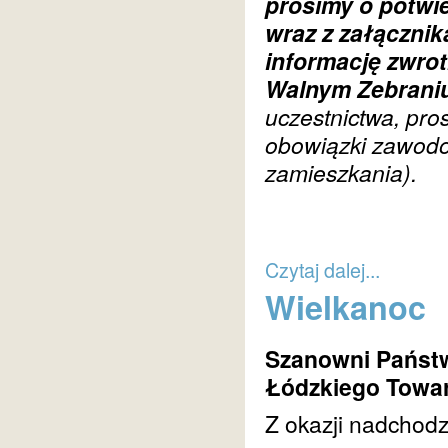
prosimy o potwi
wraz z załącznik
informację zwro
Walnym Zebraniu
uczestnictwa, pro
obowiązki zawodo
zamieszkania).
Czytaj dalej...
Wielkanoc
Szanowni Państw
Łódzkiego Towar
Z okazji nadchod