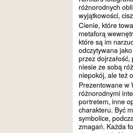
różnorodnych oblic
wyjątkowości, ciszy
Cienie, które tow
metaforą wewnętr
które są im narz
odczytywana jako
przez dojrzałość, 
niesie ze sobą r
niepokój, ale też 
Prezentowane w 
różnorodnymi int
portretem, inne o
charakteru. Być m
symbolice, podcz
zmagań. Każda fot