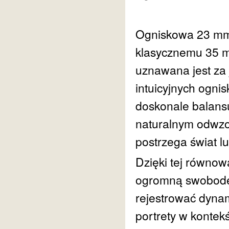
Ogniskowa 23 mm
klasycznemu 35 mm
uznawana jest za 
intuicyjnych ognis
doskonale balans
naturalnym odwzor
postrzega świat l
Dzięki tej równo
ogromną swobodę 
rejestrować dynam
portrety w kontekś