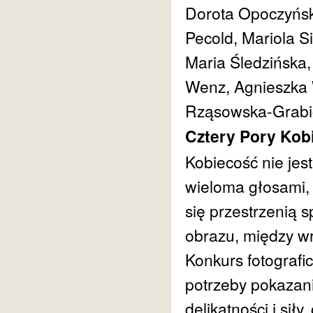
Dorota Opoczyńsk
Pecold, Mariola S
Maria Śledzińska,
Wenz, Agnieszka 
Rząsowska-Grabi
Cztery Pory Kob
Kobiecość nie jest
wieloma głosami, 
się przestrzenią 
obrazu, między wr
Konkurs fotografi
potrzeby pokazani
delikatności i siły