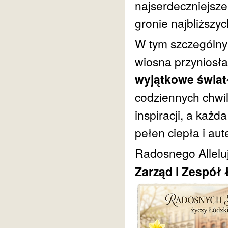
najserdeczniejsze
gronie najbliższyc
W tym szczególny
wiosna przyniosła
wyjątkowe świat
codziennych chwi
inspiracji, a każd
pełen ciepła i au
Radosnego Allelu
Zarząd i Zespół